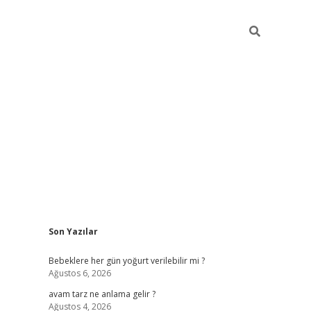
Sidebar
Son Yazılar
ilbet yeni g
Bebeklere her gün yoğurt verilebilir mi ?
Ağustos 6, 2026
avam tarz ne anlama gelir ?
Ağustos 4, 2026