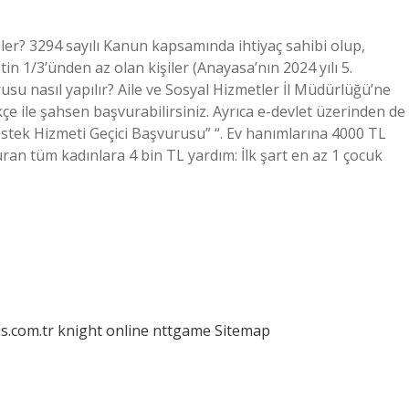
eler? 3294 sayılı Kanun kapsamında ihtiyaç sahibi olup,
tin 1/3’ünden az olan kişiler (Anayasa’nın 2024 yılı 5.
usu nasıl yapılır? Aile ve Sosyal Hizmetler İl Müdürlüğü’ne
e ile şahsen başvurabilirsiniz. Ayrıca e-devlet üzerinden de
stek Hizmeti Geçici Başvurusu” “. Ev hanımlarına 4000 TL
ran tüm kadınlara 4 bin TL yardım: İlk şart en az 1 çocuk
is.com.tr
knight online
nttgame
Sitemap