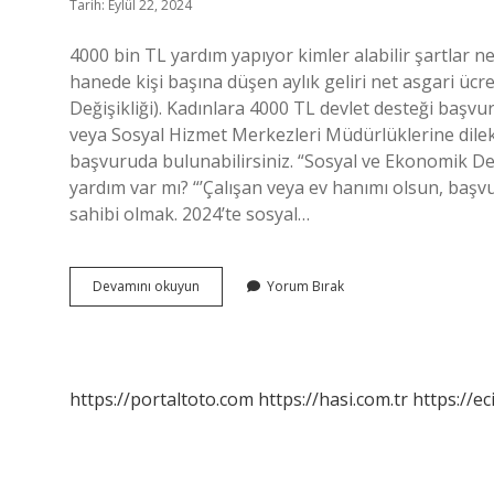
Tarih: Eylül 22, 2024
4000 bin TL yardım yapıyor kimler alabilir şartlar n
hanede kişi başına düşen aylık geliri net asgari ücre
Değişikliği). Kadınlara 4000 TL devlet desteği başvur
veya Sosyal Hizmet Merkezleri Müdürlüklerine dilekç
başvuruda bulunabilirsiniz. “Sosyal ve Ekonomik De
yardım var mı? “’Çalışan veya ev hanımı olsun, başvu
sahibi olmak. 2024’te sosyal…
4000
Devamını okuyun
Yorum Bırak
Bin
Tl
Yardım
Kimlere
Verilecek
https://portaltoto.com
https://hasi.com.tr
https://ec