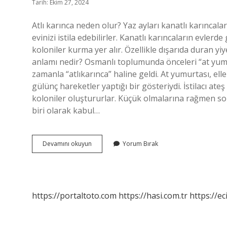
Tarih: Ekim 27, 2024
Atlı karınca neden olur? Yaz ayları kanatlı karınc
evinizi istila edebilirler. Kanatlı karıncaların evle
koloniler kurma yer alır. Özellikle dışarıda duran yiye
anlamı nedir? Osmanlı toplumunda önceleri “at yumu
zamanla “atlıkarınca” haline geldi. At yumurtası, ell
gülünç hareketler yaptığı bir gösteriydi. İstilacı ate
koloniler oluştururlar. Küçük olmalarına rağmen son
biri olarak kabul…
Atlı
Devamını okuyun
Yorum Bırak
Karınca
Sendromu
Nedir
https://portaltoto.com
https://hasi.com.tr
https://ec