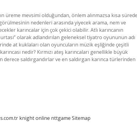
aların üreme mevsimi olduğundan, önlem alınmazsa kısa süred
rde görülmesinin nedenleri arasında yiyecek arama, nem ve
cekler karıncalar için çok çekici olabilir. Atlı karıncanın
rtası” olarak adlandırılan geleneksel tiyatro oyununun adı
erinde at kuklaları olan oyuncuların müzik eşliğinde çeşitli
ş karıncası nedir? Kırmızı ateş karıncaları genellikle büyük
 derece saldırgandırlar ve en saldırgan karınca türlerinden
is.com.tr
knight online
nttgame
Sitemap