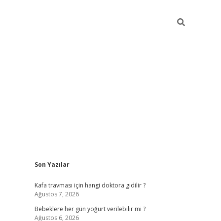
Sidebar
Son Yazılar
ilbet yeni giriş
Kafa travması için hangi doktora gidilir ?
Ağustos 7, 2026
Bebeklere her gün yoğurt verilebilir mi ?
Ağustos 6, 2026