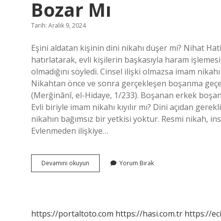
Bozar Mı
Tarih: Aralık 9, 2024
Eşini aldatan kişinin dini nikahı düşer mi? Nihat 
hatırlatarak, evli kişilerin başkasıyla haram işlem
olmadığını söyledi. Cinsel ilişki olmazsa imam ni
Nikahtan önce ve sonra gerçekleşen boşanma geçe
(Merğinânî, el-Hidaye, 1/233). Boşanan erkek boşandı
Evli biriyle imam nikahı kıyılır mı? Dini açıdan gerekl
nikahın bağımsız bir yetkisi yoktur. Resmi nikah, i
Evlenmeden ilişkiye…
Evliyken
Devamını okuyun
Yorum Bırak
Başka
Biriyle
Ilişkiye
Girmek
Nikahı
https://portaltoto.com
https://hasi.com.tr
https://ec
Bozar