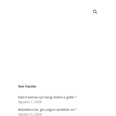
Sidebar
Son Yazılar
ilbet yeni giriş
Kafa travması için hangi doktora gidilir ?
Ağustos 7, 2026
Bebeklere her gün yoğurt verilebilir mi ?
Ağustos 6, 2026