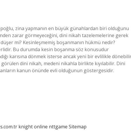
Hatipoğlu, zina yapmanın en büyük günahlardan biri olduğunu
esinden zarar görmeyeceğini, dini nikah tazelemelerine gerek
kahı düşer mi? Kesinleşmemiş boşanmanın hükmü nedir?
rlidir. Bu durumda kesin boşanma söz konusudur
ğı karısına dönmek isterse ancak yeni bir evlilikle dönebilir
i görülen dini nikah, medeni nikahla birlikte kıyılabilir. Dini
nsanların kanun önünde evli olduğunun göstergesidir.
is.com.tr
knight online
nttgame
Sitemap