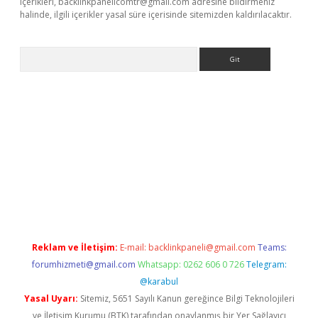
içerikleri,
backlinkpanelicomtr@gmail.com
adresine bildirmeniz
halinde, ilgili içerikler yasal süre içerisinde sitemizden kaldırılacaktır.
Arama
yeni giriş
betexper.xyz
Reklam ve İletişim:
E-mail:
backlinkpaneli@gmail.com
Teams:
forumhizmeti@gmail.com
Whatsapp: 0262 606 0 726
Telegram:
@karabul
Yasal Uyarı:
Sitemiz, 5651 Sayılı Kanun gereğince Bilgi Teknolojileri
ve İletişim Kurumu (BTK) tarafından onaylanmış bir Yer Sağlayıcı