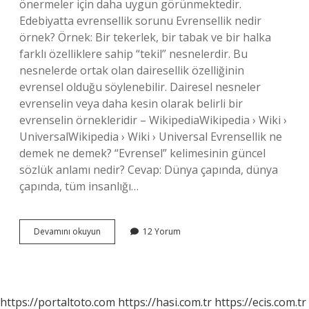
önermeler için daha uygun görünmektedir.
Edebiyatta evrensellik sorunu Evrensellik nedir
örnek? Örnek: Bir tekerlek, bir tabak ve bir halka
farklı özelliklere sahip “tekil” nesnelerdir. Bu
nesnelerde ortak olan dairesellik özelliğinin
evrensel olduğu söylenebilir. Dairesel nesneler
evrenselin veya daha kesin olarak belirli bir
evrenselin örnekleridir – WikipediaWikipedia › Wiki ›
UniversalWikipedia › Wiki › Universal Evrensellik ne
demek ne demek? “Evrensel” kelimesinin güncel
sözlük anlamı nedir? Cevap: Dünya çapında, dünya
çapında, tüm insanlığı…
Evrensellik
Devamını okuyun
12 Yorum
Özelliği
Nedir
https://portaltoto.com
https://hasi.com.tr
https://ecis.com.tr