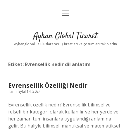
menüyü
Anasayfa
aç
Gizlilik Politikası
Ayhan Global Ticaret
Yasal Uyarı
Ayhanglobal ile uluslararası iş fırsatları ve çözümleri takip edin
Etiket:
Evrensellik nedir dil anlatım
Evrensellik Özelliği Nedir
Tarih: Eylül 14, 2024
Evrensellik özellik nedir? Evrensellik bilimsel ve
felsefi bir kategori olarak kullanılır ve her yerde ve
her zaman tüm insanlara uygulandığı anlamına
gelir. Bu haliyle bilimsel, mantıksal ve matematiksel