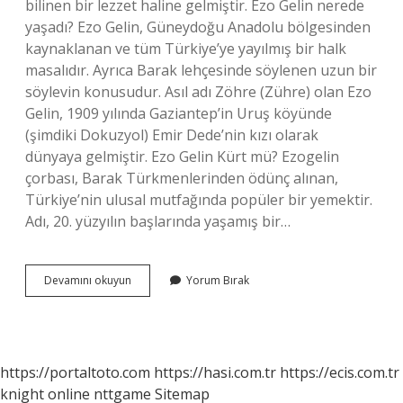
bilinen bir lezzet haline gelmiştir. Ezo Gelin nerede
yaşadı? Ezo Gelin, Güneydoğu Anadolu bölgesinden
kaynaklanan ve tüm Türkiye’ye yayılmış bir halk
masalıdır. Ayrıca Barak lehçesinde söylenen uzun bir
söylevin konusudur. Asıl adı Zöhre (Zühre) olan Ezo
Gelin, 1909 yılında Gaziantep’in Uruş köyünde
(şimdiki Dokuzyol) Emir Dede’nin kızı olarak
dünyaya gelmiştir. Ezo Gelin Kürt mü? Ezogelin
çorbası, Barak Türkmenlerinden ödünç alınan,
Türkiye’nin ulusal mutfağında popüler bir yemektir.
Adı, 20. yüzyılın başlarında yaşamış bir…
Ezo
Devamını okuyun
Yorum Bırak
Gelin
Hangi
Yöre
https://portaltoto.com
https://hasi.com.tr
https://ecis.com.tr
knight online
nttgame
Sitemap