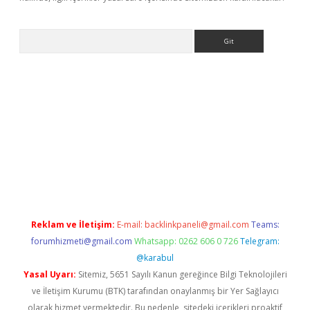
Arama
yeni giriş
betexper.xyz
Reklam ve İletişim:
E-mail:
backlinkpaneli@gmail.com
Teams:
forumhizmeti@gmail.com
Whatsapp: 0262 606 0 726
Telegram:
@karabul
Yasal Uyarı:
Sitemiz, 5651 Sayılı Kanun gereğince Bilgi Teknolojileri
ve İletişim Kurumu (BTK) tarafından onaylanmış bir Yer Sağlayıcı
olarak hizmet vermektedir. Bu nedenle, sitedeki içerikleri proaktif