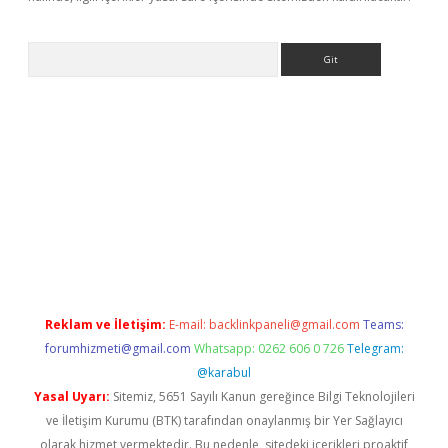
Arama
 yeni giriş
betexper.xyz
Reklam ve İletişim:
E-mail:
backlinkpaneli@gmail.com
Teams:
forumhizmeti@gmail.com
Whatsapp: 0262 606 0 726
Telegram:
@karabul
Yasal Uyarı:
Sitemiz, 5651 Sayılı Kanun gereğince Bilgi Teknolojileri
ve İletişim Kurumu (BTK) tarafından onaylanmış bir Yer Sağlayıcı
olarak hizmet vermektedir. Bu nedenle, sitedeki içerikleri proaktif