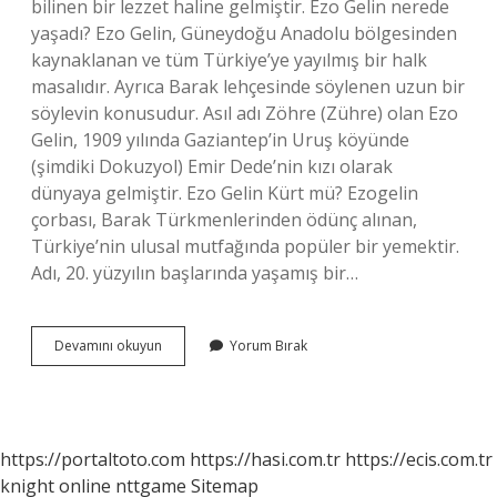
bilinen bir lezzet haline gelmiştir. Ezo Gelin nerede
yaşadı? Ezo Gelin, Güneydoğu Anadolu bölgesinden
kaynaklanan ve tüm Türkiye’ye yayılmış bir halk
masalıdır. Ayrıca Barak lehçesinde söylenen uzun bir
söylevin konusudur. Asıl adı Zöhre (Zühre) olan Ezo
Gelin, 1909 yılında Gaziantep’in Uruş köyünde
(şimdiki Dokuzyol) Emir Dede’nin kızı olarak
dünyaya gelmiştir. Ezo Gelin Kürt mü? Ezogelin
çorbası, Barak Türkmenlerinden ödünç alınan,
Türkiye’nin ulusal mutfağında popüler bir yemektir.
Adı, 20. yüzyılın başlarında yaşamış bir…
Ezo
Devamını okuyun
Yorum Bırak
Gelin
Hangi
Yöre
https://portaltoto.com
https://hasi.com.tr
https://ecis.com.tr
knight online
nttgame
Sitemap