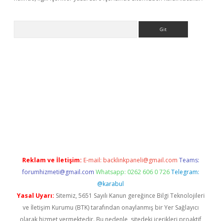
Arama
per.xyz
Reklam ve İletişim:
E-mail:
backlinkpaneli@gmail.com
Teams:
forumhizmeti@gmail.com
Whatsapp: 0262 606 0 726
Telegram:
@karabul
Yasal Uyarı:
Sitemiz, 5651 Sayılı Kanun gereğince Bilgi Teknolojileri
ve İletişim Kurumu (BTK) tarafından onaylanmış bir Yer Sağlayıcı
olarak hizmet vermektedir. Bu nedenle, sitedeki içerikleri proaktif