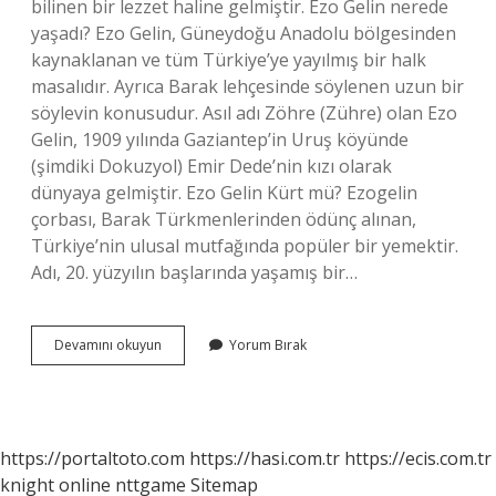
bilinen bir lezzet haline gelmiştir. Ezo Gelin nerede
yaşadı? Ezo Gelin, Güneydoğu Anadolu bölgesinden
kaynaklanan ve tüm Türkiye’ye yayılmış bir halk
masalıdır. Ayrıca Barak lehçesinde söylenen uzun bir
söylevin konusudur. Asıl adı Zöhre (Zühre) olan Ezo
Gelin, 1909 yılında Gaziantep’in Uruş köyünde
(şimdiki Dokuzyol) Emir Dede’nin kızı olarak
dünyaya gelmiştir. Ezo Gelin Kürt mü? Ezogelin
çorbası, Barak Türkmenlerinden ödünç alınan,
Türkiye’nin ulusal mutfağında popüler bir yemektir.
Adı, 20. yüzyılın başlarında yaşamış bir…
Ezo
Devamını okuyun
Yorum Bırak
Gelin
Hangi
Yöre
https://portaltoto.com
https://hasi.com.tr
https://ecis.com.tr
knight online
nttgame
Sitemap