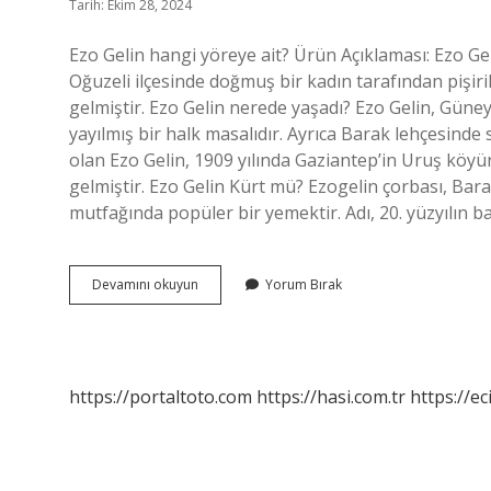
Tarih: Ekim 28, 2024
Ezo Gelin hangi yöreye ait? Ürün Açıklaması: Ezo Gel
Oğuzeli ilçesinde doğmuş bir kadın tarafından pişiri
gelmiştir. Ezo Gelin nerede yaşadı? Ezo Gelin, Gü
yayılmış bir halk masalıdır. Ayrıca Barak lehçesinde
olan Ezo Gelin, 1909 yılında Gaziantep’in Uruş köyü
gelmiştir. Ezo Gelin Kürt mü? Ezogelin çorbası, Ba
mutfağında popüler bir yemektir. Adı, 20. yüzyılın b
Ezo
Devamını okuyun
Yorum Bırak
Gelin
Hangi
Yöre
https://portaltoto.com
https://hasi.com.tr
https://ec