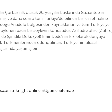
in Çorbası ilk olarak 20. yüzyılın başlarında Gaziantep’in
lmiş ve daha sonra tüm Türkiye’de bilinen bir lezzet haline
neydoğu Anadolu bölgesinden kaynaklanan ve tüm Türkiye’ye
 söylenen uzun bir söylevin konusudur. Asıl adı Zöhre (Zühre
nde (şimdiki Dokuzyol) Emir Dede’nin kızı olarak dünyaya
rak Türkmenlerinden ödünç alınan, Türkiye’nin ulusal
aşlarında yaşamış bir…
is.com.tr
knight online
nttgame
Sitemap