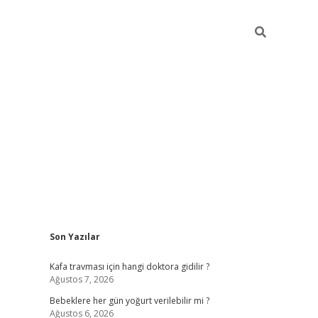
Sidebar
Son Yazılar
ilbet yeni giriş
Kafa travması için hangi doktora gidilir ?
Ağustos 7, 2026
Bebeklere her gün yoğurt verilebilir mi ?
Ağustos 6, 2026