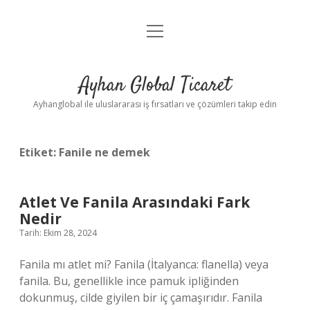
menüyü
Anasayfa
aç
Gizlilik Politikası
Ayhan Global Ticaret
Yasal Uyarı
Ayhanglobal ile uluslararası iş fırsatları ve çözümleri takip edin
Etiket:
Fanile ne demek
Atlet Ve Fanila Arasındaki Fark
Nedir
Tarih: Ekim 28, 2024
Fanila mı atlet mi? Fanila (İtalyanca: flanella) veya
fanila. Bu, genellikle ince pamuk ipliğinden
dokunmuş, cilde giyilen bir iç çamaşırıdır. Fanila