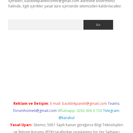
içerikleri,
backlinkpanelicomtr@gmail.com
adresine bildirmeniz
halinde, ilgili içerikler yasal süre içerisinde sitemizden kaldırılacaktır.
Arama
 yeni giriş
betexper.xyz
Reklam ve İletişim:
E-mail:
backlinkpaneli@gmail.com
Teams:
forumhizmeti@gmail.com
Whatsapp: 0262 606 0 726
Telegram:
@karabul
Yasal Uyarı:
Sitemiz, 5651 Sayılı Kanun gereğince Bilgi Teknolojileri
ve İletişim Kurumu (BTK) tarafından onaylanmış bir Yer Sağlayıcı