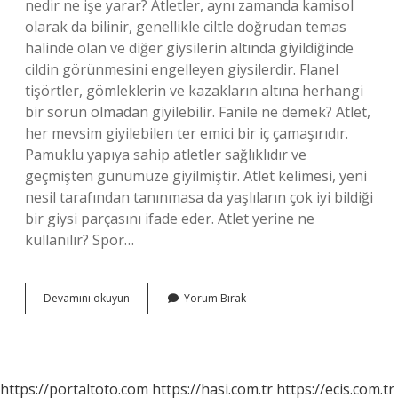
nedir ne işe yarar? Atletler, aynı zamanda kamisol
olarak da bilinir, genellikle ciltle doğrudan temas
halinde olan ve diğer giysilerin altında giyildiğinde
cildin görünmesini engelleyen giysilerdir. Flanel
tişörtler, gömleklerin ve kazakların altına herhangi
bir sorun olmadan giyilebilir. Fanile ne demek? Atlet,
her mevsim giyilebilen ter emici bir iç çamaşırıdır.
Pamuklu yapıya sahip atletler sağlıklıdır ve
geçmişten günümüze giyilmiştir. Atlet kelimesi, yeni
nesil tarafından tanınmasa da yaşlıların çok iyi bildiği
bir giysi parçasını ifade eder. Atlet yerine ne
kullanılır? Spor…
Atlet
Devamını okuyun
Yorum Bırak
Ve
Fanila
Arasındaki
Fark
Nedir
https://portaltoto.com
https://hasi.com.tr
https://ecis.com.tr