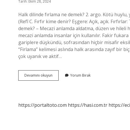
Tarih: Ekim 28, 2024
Halk dilinde fırlama ne demek? 2. argo. Kötü huylu,
(Refî C. Fırfır kime denir? Eşgere: Açık, açık. Fırfırla
demek? – Mecazi anlamda aldatma, düzen ve hileli ha
mecazi anlamda insanlar için kullanılır. Fakir fukara k
gariplere düşkündü, sofrasından hiçbir misafir eks
“Firlama” kelimesi aslında halk arasında zayıf bir biç
çok uyanık ve aktif…
Fırlama
Devamını okuyun
Yorum Bırak
Kime
Denir
https://portaltoto.com
https://hasi.com.tr
https://ec