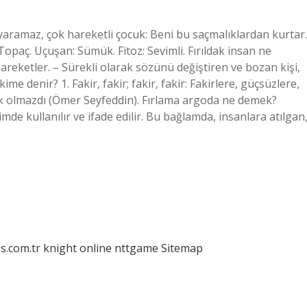
 yaramaz, çok hareketli çocuk: Beni bu saçmalıklardan kurtar.
r: Topaç. Uçuşan: Sümük. Fitoz: Sevimli. Fırıldak insan ne
reketler. – Sürekli olarak sözünü değiştiren ve bozan kişi,
ime denir? 1. Fakir, fakir; fakir, fakir: Fakirlere, güçsüzlere,
ik olmazdı (Ömer Seyfeddin). Fırlama argoda ne demek?
imde kullanılır ve ifade edilir. Bu bağlamda, insanlara atılgan
is.com.tr
knight online
nttgame
Sitemap