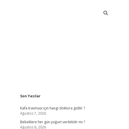
Sidebar
Son Yazılar
ilbet yeni giriş
Kafa travması için hangi doktora gidilir ?
Ağustos 7, 2026
Bebeklere her gün yoğurt verilebilir mi ?
Ağustos 6, 2026