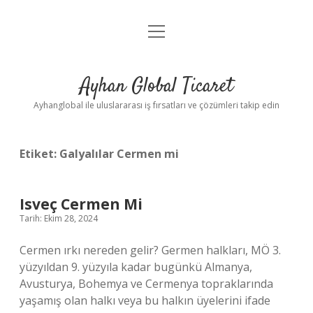
menüyü
Anasayfa
aç
Gizlilik Politikası
Ayhan Global Ticaret
Yasal Uyarı
Ayhanglobal ile uluslararası iş fırsatları ve çözümleri takip edin
Etiket:
Galyalılar Cermen mi
Isveç Cermen Mi
Tarih: Ekim 28, 2024
Cermen ırkı nereden gelir? Germen halkları, MÖ 3.
yüzyıldan 9. yüzyıla kadar bugünkü Almanya,
Avusturya, Bohemya ve Cermenya topraklarında
yaşamış olan halkı veya bu halkın üyelerini ifade