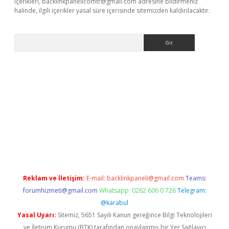
içerikleri,
backlinkpanelicomtr@gmail.com
adresine bildirmeniz
halinde, ilgili içerikler yasal süre içerisinde sitemizden kaldırılacaktır.
Arama
et yeni giriş
betexper.xyz
Reklam ve İletişim:
E-mail:
backlinkpaneli@gmail.com
Teams:
forumhizmeti@gmail.com
Whatsapp: 0262 606 0 726
Telegram:
@karabul
Yasal Uyarı:
Sitemiz, 5651 Sayılı Kanun gereğince Bilgi Teknolojileri
ve İletişim Kurumu (BTK) tarafından onaylanmış bir Yer Sağlayıcı