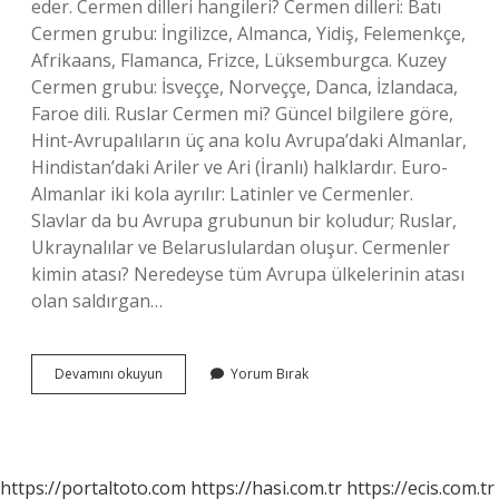
eder. Cermen dilleri hangileri? Cermen dilleri: Batı
Cermen grubu: İngilizce, Almanca, Yidiş, Felemenkçe,
Afrikaans, Flamanca, Frizce, Lüksemburgca. Kuzey
Cermen grubu: İsveççe, Norveççe, Danca, İzlandaca,
Faroe dili. Ruslar Cermen mi? Güncel bilgilere göre,
Hint-Avrupalıların üç ana kolu Avrupa’daki Almanlar,
Hindistan’daki Ariler ve Ari (İranlı) halklardır. Euro-
Almanlar iki kola ayrılır: Latinler ve Cermenler.
Slavlar da bu Avrupa grubunun bir koludur; Ruslar,
Ukraynalılar ve Belaruslulardan oluşur. Cermenler
kimin atası? Neredeyse tüm Avrupa ülkelerinin atası
olan saldırgan…
Isveç
Devamını okuyun
Yorum Bırak
Cermen
Mi
https://portaltoto.com
https://hasi.com.tr
https://ecis.com.tr