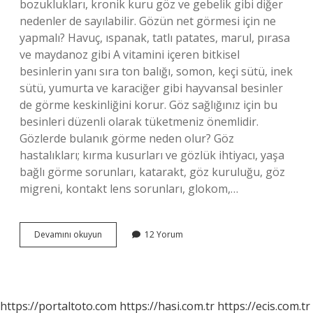
bozuklukları, kronik kuru göz ve gebelik gibi diğer
nedenler de sayılabilir. Gözün net görmesi için ne
yapmalı? Havuç, ıspanak, tatlı patates, marul, pırasa
ve maydanoz gibi A vitamini içeren bitkisel
besinlerin yanı sıra ton balığı, somon, keçi sütü, inek
sütü, yumurta ve karaciğer gibi hayvansal besinler
de görme keskinliğini korur. Göz sağlığınız için bu
besinleri düzenli olarak tüketmeniz önemlidir.
Gözlerde bulanık görme neden olur? Göz
hastalıkları; kırma kusurları ve gözlük ihtiyacı, yaşa
bağlı görme sorunları, katarakt, göz kuruluğu, göz
migreni, kontakt lens sorunları, glokom,…
Gözlerim
Devamını okuyun
12 Yorum
Bulanık
Görüyor
Ne
Yapmam
Lazım
https://portaltoto.com
https://hasi.com.tr
https://ecis.com.tr