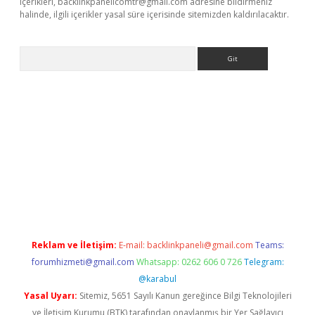
içerikleri,
backlinkpanelicomtr@gmail.com
adresine bildirmeniz
halinde, ilgili içerikler yasal süre içerisinde sitemizden kaldırılacaktır.
Arama
yeni giriş
betexper.xyz
Reklam ve İletişim:
E-mail:
backlinkpaneli@gmail.com
Teams:
forumhizmeti@gmail.com
Whatsapp: 0262 606 0 726
Telegram:
@karabul
Yasal Uyarı:
Sitemiz, 5651 Sayılı Kanun gereğince Bilgi Teknolojileri
ve İletişim Kurumu (BTK) tarafından onaylanmış bir Yer Sağlayıcı