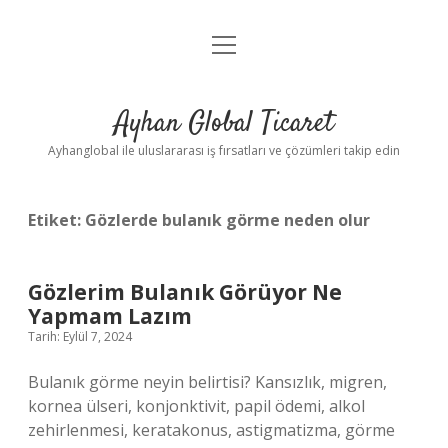
menüyü
Anasayfa
aç
Gizlilik Politikası
Ayhan Global Ticaret
Yasal Uyarı
Ayhanglobal ile uluslararası iş fırsatları ve çözümleri takip edin
Etiket:
Gözlerde bulanık görme neden olur
Gözlerim Bulanık Görüyor Ne
Yapmam Lazım
Tarih: Eylül 7, 2024
Bulanık görme neyin belirtisi? Kansızlık, migren,
kornea ülseri, konjonktivit, papil ödemi, alkol
zehirlenmesi, keratakonus, astigmatizma, görme