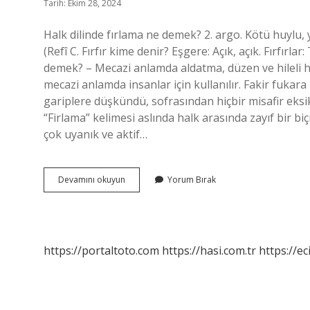
Tarih: Ekim 28, 2024
Halk dilinde fırlama ne demek? 2. argo. Kötü huylu,
(Refî C. Fırfır kime denir? Eşgere: Açık, açık. Fırfırla
demek? – Mecazi anlamda aldatma, düzen ve hileli ha
mecazi anlamda insanlar için kullanılır. Fakir fukara k
gariplere düşkündü, sofrasından hiçbir misafir eks
“Firlama” kelimesi aslında halk arasında zayıf bir biç
çok uyanık ve aktif…
Fırlama
Devamını okuyun
Yorum Bırak
Kime
Denir
https://portaltoto.com
https://hasi.com.tr
https://ec