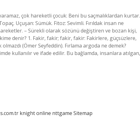
 yaramaz, çok hareketli çocuk: Beni bu saçmalıklardan kurtar.
r: Topaç. Uçuşan: Sümük. Fitoz: Sevimli. Fırıldak insan ne
reketler. – Sürekli olarak sözünü değiştiren ve bozan kişi,
ime denir? 1. Fakir, fakir; fakir, fakir: Fakirlere, güçsüzlere,
ik olmazdı (Ömer Seyfeddin). Fırlama argoda ne demek?
imde kullanılır ve ifade edilir. Bu bağlamda, insanlara atılgan
is.com.tr
knight online
nttgame
Sitemap