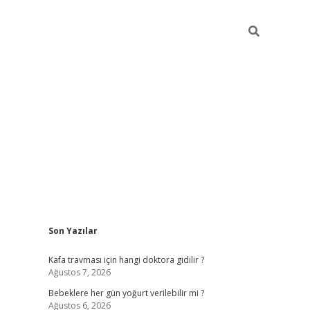
Sidebar
Son Yazılar
ilbet yeni giri
Kafa travması için hangi doktora gidilir ?
Ağustos 7, 2026
Bebeklere her gün yoğurt verilebilir mi ?
Ağustos 6, 2026