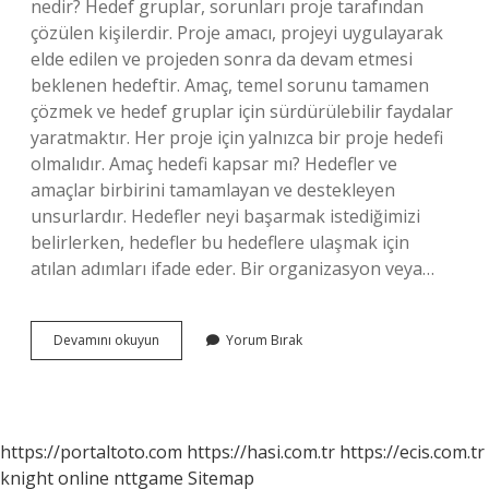
nedir? Hedef gruplar, sorunları proje tarafından
çözülen kişilerdir. Proje amacı, projeyi uygulayarak
elde edilen ve projeden sonra da devam etmesi
beklenen hedeftir. Amaç, temel sorunu tamamen
çözmek ve hedef gruplar için sürdürülebilir faydalar
yaratmaktır. Her proje için yalnızca bir proje hedefi
olmalıdır. Amaç hedefi kapsar mı? Hedefler ve
amaçlar birbirini tamamlayan ve destekleyen
unsurlardır. Hedefler neyi başarmak istediğimizi
belirlerken, hedefler bu hedeflere ulaşmak için
atılan adımları ifade eder. Bir organizasyon veya…
Amaç
Devamını okuyun
Yorum Bırak
Ve
Hedef
Nedir
https://portaltoto.com
https://hasi.com.tr
https://ecis.com.tr
knight online
nttgame
Sitemap