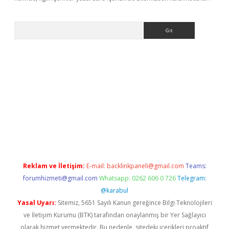
Arama
yeni giriş
betexper.xyz
Reklam ve İletişim:
E-mail:
backlinkpaneli@gmail.com
Teams:
forumhizmeti@gmail.com
Whatsapp: 0262 606 0 726
Telegram:
@karabul
Yasal Uyarı:
Sitemiz, 5651 Sayılı Kanun gereğince Bilgi Teknolojileri
ve İletişim Kurumu (BTK) tarafından onaylanmış bir Yer Sağlayıcı
olarak hizmet vermektedir. Bu nedenle, sitedeki içerikleri proaktif