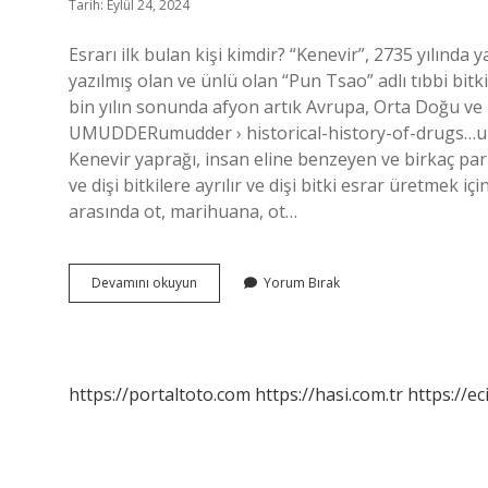
Tarih: Eylül 24, 2024
Esrarı ilk bulan kişi kimdir? “Kenevir”, 2735 yılınd
yazılmış olan ve ünlü olan “Pun Tsao” adlı tıbbi bitkil
bin yılın sonunda afyon artık Avrupa, Orta Doğu ve Ku
UMUDDERumudder › historical-history-of-drugs…umud
Kenevir yaprağı, insan eline benzeyen ve birkaç parm
ve dişi bitkilere ayrılır ve dişi bitki esrar üretmek iç
arasında ot, marihuana, ot…
Türk
Devamını okuyun
Yorum Bırak
Esrarı
Nedir
https://portaltoto.com
https://hasi.com.tr
https://ec