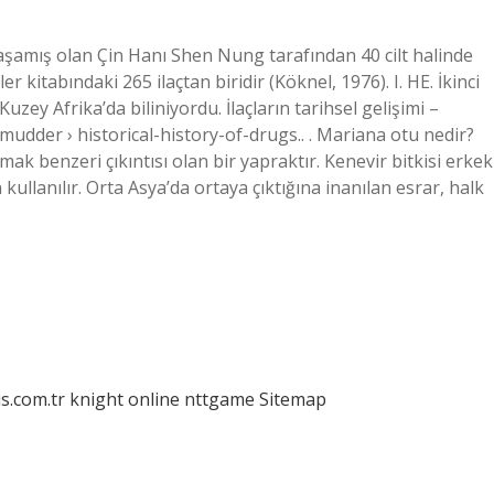
a yaşamış olan Çin Hanı Shen Nung tarafından 40 cilt halinde
er kitabındaki 265 ilaçtan biridir (Köknel, 1976). I. HE. İkinci
zey Afrika’da biliniyordu. İlaçların tarihsel gelişimi –
der › historical-history-of-drugs.. . Mariana otu nedir?
ak benzeri çıkıntısı olan bir yapraktır. Kenevir bitkisi erkek
in kullanılır. Orta Asya’da ortaya çıktığına inanılan esrar, halk
is.com.tr
knight online
nttgame
Sitemap