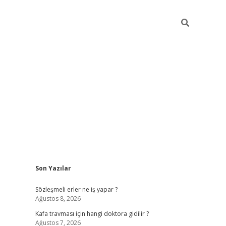
Sidebar
Son Yazılar
ilbet yeni giriş
Sözleşmeli erler ne iş yapar ?
Ağustos 8, 2026
Kafa travması için hangi doktora gidilir ?
Ağustos 7, 2026