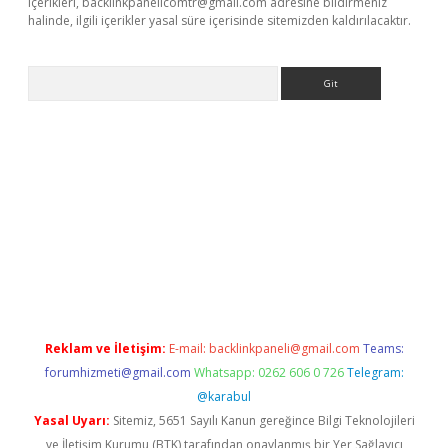
içerikleri,
backlinkpanelicomtr@gmail.com
adresine bildirmeniz
halinde, ilgili içerikler yasal süre içerisinde sitemizden kaldırılacaktır.
Arama
yeni giriş
betexper.xyz
Reklam ve İletişim:
E-mail:
backlinkpaneli@gmail.com
Teams:
forumhizmeti@gmail.com
Whatsapp: 0262 606 0 726
Telegram:
@karabul
Yasal Uyarı:
Sitemiz, 5651 Sayılı Kanun gereğince Bilgi Teknolojileri
ve İletişim Kurumu (BTK) tarafından onaylanmış bir Yer Sağlayıcı