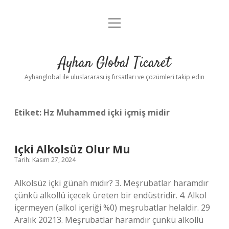
menüyü
Anasayfa
aç
Gizlilik Politikası
Ayhan Global Ticaret
Yasal Uyarı
Ayhanglobal ile uluslararası iş fırsatları ve çözümleri takip edin
Etiket:
Hz Muhammed içki içmiş midir
Içki Alkolsüz Olur Mu
Tarih: Kasım 27, 2024
Alkolsüz içki günah mıdır? 3. Meşrubatlar haramdır
çünkü alkollü içecek üreten bir endüstridir. 4. Alkol
içermeyen (alkol içeriği %0) meşrubatlar helaldir. 29
Aralık 20213. Meşrubatlar haramdır çünkü alkollü