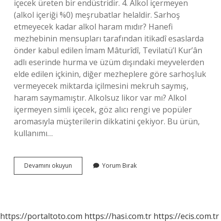
içecek üreten bir endüstridir. 4. Alkol içermeyen
(alkol içeriği %0) meşrubatlar helaldir. Sarhoş
etmeyecek kadar alkol haram mıdır? Hanefi
mezhebinin mensupları tarafından itikadî esaslarda
önder kabul edilen İmam Mâturîdî, Tevilatü’l Kur’ân
adlı eserinde hurma ve üzüm dışındaki meyvelerden
elde edilen içkinin, diğer mezheplere göre sarhoşluk
vermeyecek miktarda içilmesini mekruh saymış,
haram saymamıştır. Alkolsuz likor var mı? Alkol
içermeyen simli içecek, göz alıcı rengi ve popüler
aromasıyla müşterilerin dikkatini çekiyor. Bu ürün,
kullanımı…
Içki
Devamını okuyun
Yorum Bırak
Alkolsüz
Olur
Mu
https://portaltoto.com
https://hasi.com.tr
https://ecis.com.tr