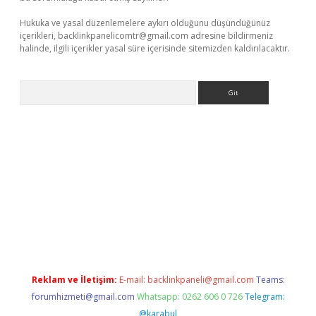
Hukuka ve yasal düzenlemelere aykırı olduğunu düşündüğünüz
içerikleri,
backlinkpanelicomtr@gmail.com
adresine bildirmeniz
halinde, ilgili içerikler yasal süre içerisinde sitemizden kaldırılacaktır.
Arama
yeni giriş
betexper.xyz
Reklam ve İletişim:
E-mail:
backlinkpaneli@gmail.com
Teams:
forumhizmeti@gmail.com
Whatsapp: 0262 606 0 726
Telegram:
@karabul