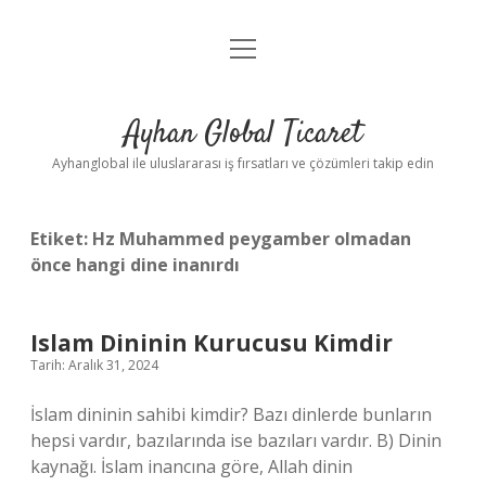
menüyü
Anasayfa
aç
Gizlilik Politikası
Ayhan Global Ticaret
Yasal Uyarı
Ayhanglobal ile uluslararası iş fırsatları ve çözümleri takip edin
Etiket:
Hz Muhammed peygamber olmadan
önce hangi dine inanırdı
Islam Dininin Kurucusu Kimdir
Tarih: Aralık 31, 2024
İslam dininin sahibi kimdir? Bazı dinlerde bunların
hepsi vardır, bazılarında ise bazıları vardır. B) Dinin
kaynağı. İslam inancına göre, Allah dinin