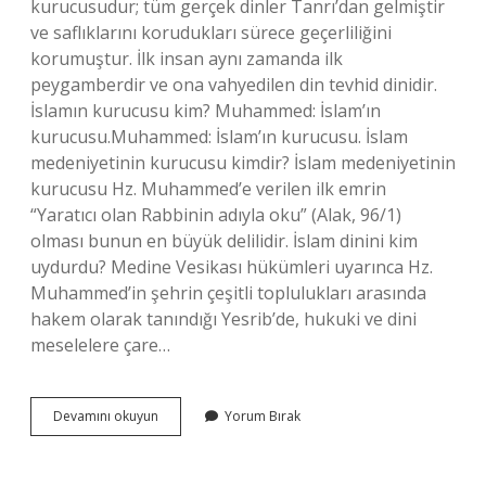
kurucusudur; tüm gerçek dinler Tanrı’dan gelmiştir
ve saflıklarını korudukları sürece geçerliliğini
korumuştur. İlk insan aynı zamanda ilk
peygamberdir ve ona vahyedilen din tevhid dinidir.
İslamın kurucusu kim? Muhammed: İslam’ın
kurucusu.Muhammed: İslam’ın kurucusu. İslam
medeniyetinin kurucusu kimdir? İslam medeniyetinin
kurucusu Hz. Muhammed’e verilen ilk emrin
“Yaratıcı olan Rabbinin adıyla oku” (Alak, 96/1)
olması bunun en büyük delilidir. İslam dinini kim
uydurdu? Medine Vesikası hükümleri uyarınca Hz.
Muhammed’in şehrin çeşitli toplulukları arasında
hakem olarak tanındığı Yesrib’de, hukuki ve dini
meselelere çare…
Islam
Devamını okuyun
Yorum Bırak
Dininin
Kurucusu
Kimdir