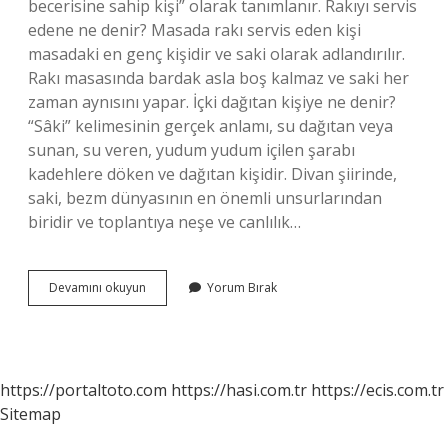
becerisine sahip kişi” olarak tanımlanır. Rakıyı servis
edene ne denir? Masada rakı servis eden kişi
masadaki en genç kişidir ve saki olarak adlandırılır.
Rakı masasında bardak asla boş kalmaz ve saki her
zaman aynısını yapar. İçki dağıtan kişiye ne denir?
“Sâki” kelimesinin gerçek anlamı, su dağıtan veya
sunan, su veren, yudum yudum içilen şarabı
kadehlere döken ve dağıtan kişidir. Divan şiirinde,
saki, bezm dünyasının en önemli unsurlarından
biridir ve toplantıya neşe ve canlılık…
İÇki
Devamını okuyun
Yorum Bırak
Servisi
Yapan
Kişiye
Ne
Denir
https://portaltoto.com
https://hasi.com.tr
https://ecis.com.tr
Sitemap