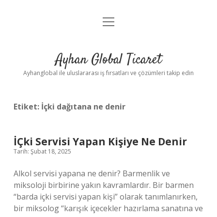
menüyü
Anasayfa
aç
Gizlilik Politikası
Ayhan Global Ticaret
Yasal Uyarı
Ayhanglobal ile uluslararası iş fırsatları ve çözümleri takip edin
Etiket:
İçki dağıtana ne denir
İÇki Servisi Yapan Kişiye Ne Denir
Tarih: Şubat 18, 2025
Alkol servisi yapana ne denir? Barmenlik ve
miksoloji birbirine yakın kavramlardır. Bir barmen
“barda içki servisi yapan kişi” olarak tanımlanırken,
bir miksolog “karışık içecekler hazırlama sanatına ve