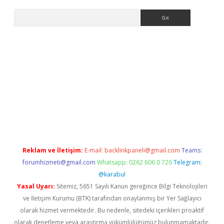
Arama
yeni giriş
betexper.xyz
Reklam ve İletişim:
E-mail:
backlinkpaneli@gmail.com
Teams:
forumhizmeti@gmail.com
Whatsapp: 0262 606 0 726
Telegram:
@karabul
Yasal Uyarı:
Sitemiz, 5651 Sayılı Kanun gereğince Bilgi Teknolojileri
ve İletişim Kurumu (BTK) tarafından onaylanmış bir Yer Sağlayıcı
olarak hizmet vermektedir. Bu nedenle, sitedeki içerikleri proaktif
olarak denetleme veya araştırma yükümlülüğümüz bulunmamaktadır.