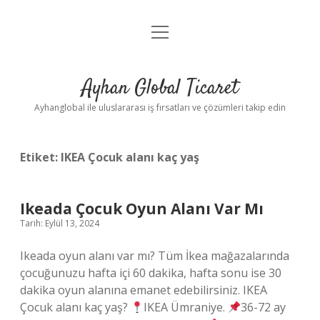
menüyü
Anasayfa
aç
Gizlilik Politikası
Ayhan Global Ticaret
Yasal Uyarı
Ayhanglobal ile uluslararası iş fırsatları ve çözümleri takip edin
Etiket:
IKEA Çocuk alanı kaç yaş
Ikeada Çocuk Oyun Alanı Var Mı
Tarih: Eylül 13, 2024
Ikeada oyun alanı var mı? Tüm İkea mağazalarında
çocuğunuzu hafta içi 60 dakika, hafta sonu ise 30
dakika oyun alanına emanet edebilirsiniz. IKEA
Çocuk alanı kaç yaş?
IKEA Ümraniye.
36-72 ay