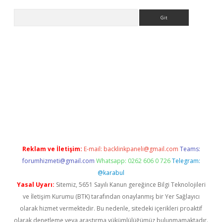
Arama
 yeni giriş
betexper.xyz
Reklam ve İletişim:
E-mail:
backlinkpaneli@gmail.com
Teams:
forumhizmeti@gmail.com
Whatsapp: 0262 606 0 726
Telegram:
@karabul
Yasal Uyarı:
Sitemiz, 5651 Sayılı Kanun gereğince Bilgi Teknolojileri
ve İletişim Kurumu (BTK) tarafından onaylanmış bir Yer Sağlayıcı
olarak hizmet vermektedir. Bu nedenle, sitedeki içerikleri proaktif
olarak denetleme veya araştırma yükümlülüğümüz bulunmamaktadır.