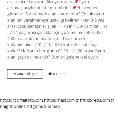
arası çocuklara yönelik oyun alanı.
Oyun
arkadaşlarıyla birlikte girebilirler.
Ebeveynler
giremez. Çocuk oyun alanı kaç m olur? Çocuk oyun
alanının yatakhaneye uzaklığı belirlenirken 3-6 yaş
arası çocuklar için erişilebilirlik sınırı 30-70 m’dir. [ 11
] 7-11 yaş arası çocuklar için yürüme mesafesi 350-
400 m olarak tanımlanmıştır. Uzak araziler
kullanılmalıdır [10]-[11]. IKEA kahvaltı saat kaça
kadar? Haftanın her günü 09.30 – 11.00 arası. Oyun
alanı çeşitleri nelerdir? Bunlar; geleneksel oyun…
Ikeada
Devamını okuyun
8 Yorum
Çocuk
Oyun
Alanı
Var
Mı
https://portaltoto.com
https://hasi.com.tr
https://ecis.com.tr
knight online
nttgame
Sitemap