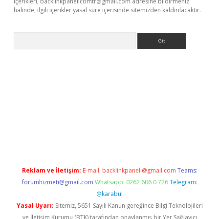
içerikleri,
backlinkpanelicomtr@gmail.com
adresine bildirmeniz
halinde, ilgili içerikler yasal süre içerisinde sitemizden kaldırılacaktır.
Arama
 yeni giriş
betexper.xyz
Reklam ve İletişim:
E-mail:
backlinkpaneli@gmail.com
Teams:
forumhizmeti@gmail.com
Whatsapp: 0262 606 0 726
Telegram:
@karabul
Yasal Uyarı:
Sitemiz, 5651 Sayılı Kanun gereğince Bilgi Teknolojileri
ve İletişim Kurumu (BTK) tarafından onaylanmış bir Yer Sağlayıcı