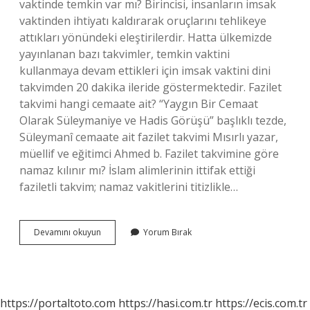
vaktinde temkin var mı? Birincisi, insanların imsak
vaktinden ihtiyatı kaldırarak oruçlarını tehlikeye
attıkları yönündeki eleştirilerdir. Hatta ülkemizde
yayınlanan bazı takvimler, temkin vaktini
kullanmaya devam ettikleri için imsak vaktini dini
takvimden 20 dakika ileride göstermektedir. Fazilet
takvimi hangi cemaate ait? “Yaygın Bir Cemaat
Olarak Süleymaniye ve Hadis Görüşü” başlıklı tezde,
Süleymanî cemaate ait fazilet takvimi Mısırlı yazar,
müellif ve eğitimci Ahmed b. Fazilet takvimine göre
namaz kılınır mı? İslam alimlerinin ittifak ettiği
faziletli takvim; namaz vakitlerini titizlikle…
İMsak
Devamını okuyun
Yorum Bırak
Vakti
Fazilet
Mi
Diyanet
Mi
https://portaltoto.com
https://hasi.com.tr
https://ecis.com.tr