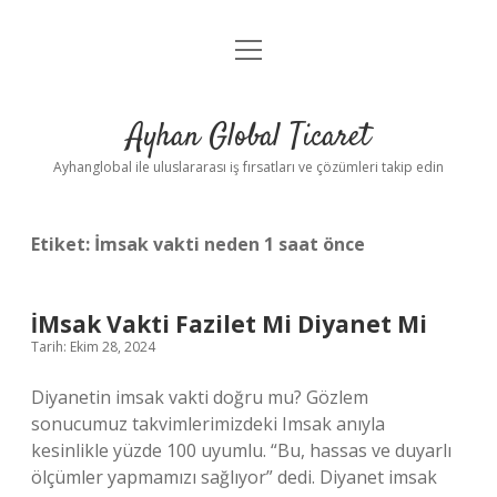
menüyü
Anasayfa
aç
Gizlilik Politikası
Ayhan Global Ticaret
Yasal Uyarı
Ayhanglobal ile uluslararası iş fırsatları ve çözümleri takip edin
Etiket:
İmsak vakti neden 1 saat önce
İMsak Vakti Fazilet Mi Diyanet Mi
Tarih: Ekim 28, 2024
Diyanetin imsak vakti doğru mu? Gözlem
sonucumuz takvimlerimizdeki Imsak anıyla
kesinlikle yüzde 100 uyumlu. “Bu, hassas ve duyarlı
ölçümler yapmamızı sağlıyor” dedi. Diyanet imsak