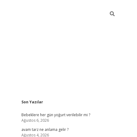
Sidebar
Son Yazılar
ilbet yeni gir
Bebeklere her gün yoğurt verilebilir mi ?
Ağustos 6, 2026
avam tarz ne anlama gelir ?
Ağustos 4, 2026