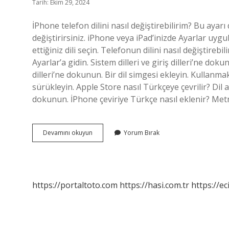
Tarih: Ekim 29, 2024
İPhone telefon dilini nasıl değiştirebilirim? Bu ayarı
değiştirirsiniz. iPhone veya iPad’inizde Ayarlar uyg
ettiğiniz dili seçin. Telefonun dilini nasıl değiştirebi
Ayarlar’a gidin. Sistem dilleri ve giriş dilleri’ne doku
dilleri’ne dokunun. Bir dil simgesi ekleyin. Kullanmak
sürükleyin. Apple Store nasıl Türkçeye çevrilir? Dil a
dokunun. İPhone çeviriye Türkçe nasıl eklenir? Metn
Telefon
Devamını okuyun
Yorum Bırak
Dili
Nasıl
Değiştirilir
Apple
https://portaltoto.com
https://hasi.com.tr
https://ec