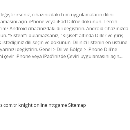
 değiştirirseniz, cihazınızdaki tüm uygulamaların dilini
ulamasını açın. iPhone veya iPad Dili’ne dokunun. Tercih
lirim? Android cihazınızdaki dili değiştirin. Android cihazınızda
nun. “Sistem”i bulamazsanız, “Kişisel” altında Diller ve giriş
 istediğiniz dili seçin ve dokunun. Dilinizi listenin en üstüne
yarınızı değiştirin. Genel > Dil ve Bölge > iPhone Dili’ne
i çevir iPhone veya iPad’inizde Çeviri uygulamasını açın.…
is.com.tr
knight online
nttgame
Sitemap