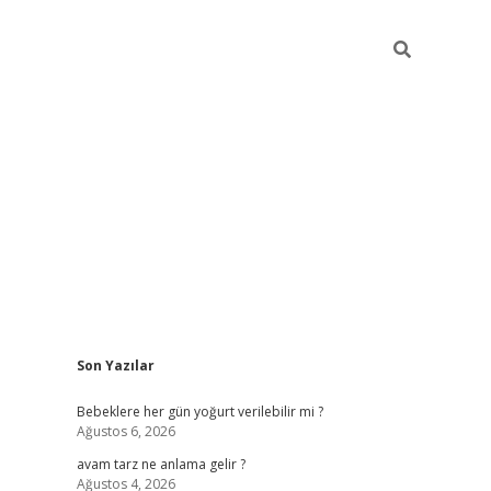
Sidebar
Son Yazılar
ilbet yeni giriş
Bebeklere her gün yoğurt verilebilir mi ?
Ağustos 6, 2026
avam tarz ne anlama gelir ?
Ağustos 4, 2026