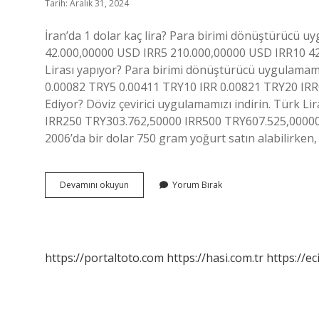
Tarih: Aralık 31, 2024
İran’da 1 dolar kaç lira? Para birimi dönüştürücü u
42.000,00000 USD IRR5 210.000,00000 USD IRR10 42
Lirası yapıyor? Para birimi dönüştürücü uygulamamız
0.00082 TRY5 0.00411 TRY10 IRR 0.00821 TRY20 IRR0
Ediyor? Döviz çevirici uygulamamızı indirin. Türk Li
IRR250 TRY303.762,50000 IRR500 TRY607.525,00000 I
2006’da bir dolar 750 gram yoğurt satın alabilirken,
Iranda
Devamını okuyun
Yorum Bırak
Bir
Dolar
Kaç
Tl
https://portaltoto.com
https://hasi.com.tr
https://ec