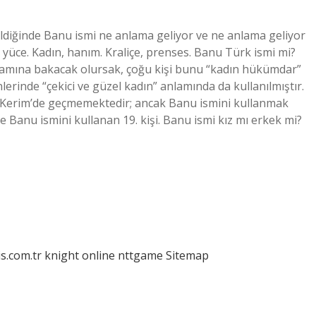
ildiğinde Banu ismi ne anlama geliyor ve ne anlama geliyor
, yüce. Kadın, hanım. Kraliçe, prenses. Banu Türk ismi mi?
lamına bakacak olursak, çoğu kişi bunu “kadın hükümdar”
erinde “çekici ve güzel kadın” anlamında da kullanılmıştır.
ı Kerim’de geçmemektedir; ancak Banu ismini kullanmak
Banu ismini kullanan 19. kişi. Banu ismi kız mı erkek mi?
is.com.tr
knight online
nttgame
Sitemap