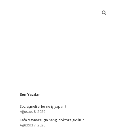
Sidebar
Son Yazılar
ilbet yeni giriş
Sözleşmeli erler ne iş yapar ?
Ağustos 8, 2026
Kafa travması için hangi doktora gidilir ?
Ağustos 7, 2026