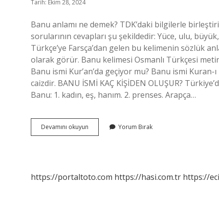
Tarih: Ekim 28, 2024
Banu anlamı ne demek? TDK’daki bilgilerle birleştir
sorularının cevapları şu şekildedir: Yüce, ulu, büyük
Türkçe’ye Farsça’dan gelen bu kelimenin sözlük an
olarak görür. Banu kelimesi Osmanlı Türkçesi metinl
Banu ismi Kur’an’da geçiyor mu? Banu ismi Kuran-
caizdir. BANU İSMİ KAÇ KİŞİDEN OLUŞUR? Türkiye’de 
Banu: 1. kadın, eş, hanım. 2. prenses. Arapça…
Banu
Devamını okuyun
Yorum Bırak
Ismi
Ne
Anlamına
Gelir
https://portaltoto.com
https://hasi.com.tr
https://ec