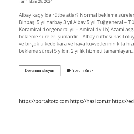
Tarih: Ekim 29, 2024
Albay kaç yılda rütbe atlar? Normal bekleme süreler
Binbaşı 5 yıl Yarbay 3 yıl Albay 5 yıl Tuğgeneral –
Koramiral 4 orgeneral yıl – Amiral 4 yıl b) Azami as
bekleme süreleri şunlardır… Albay rütbesi nasıl oluy
ve birçok ülkede kara ve hava kuvvetlerinin kıta hi
bekleme süresi 5 yıldır. 2 yıllık hizmeti tamamlayan
Albay
Devamını okuyun
Yorum Bırak
Nasıl
Rütbe
Atlar
https://portaltoto.com
https://hasi.com.tr
https://ec