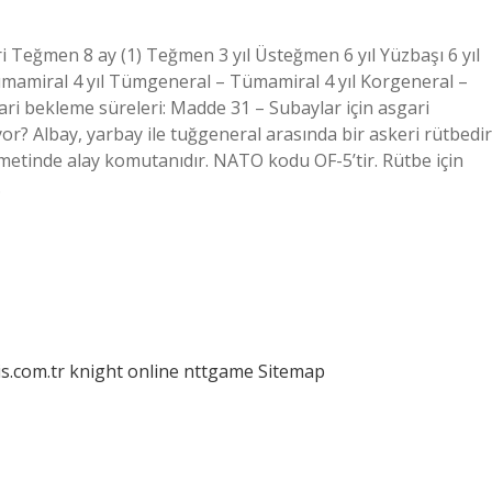
i Teğmen 8 ay (1) Teğmen 3 yıl Üsteğmen 6 yıl Yüzbaşı 6 yıl
 Tümamiral 4 yıl Tümgeneral – Tümamiral 4 yıl Korgeneral –
gari bekleme süreleri: Madde 31 – Subaylar için asgari
or? Albay, yarbay ile tuğgeneral arasında bir askeri rütbedir
zmetinde alay komutanıdır. NATO kodu OF-5’tir. Rütbe için
…
is.com.tr
knight online
nttgame
Sitemap