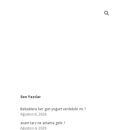
Sidebar
Son Yazılar
ilbet yeni giri
Bebeklere her gün yoğurt verilebilir mi ?
Ağustos 6, 2026
avam tarz ne anlama gelir ?
Ağustos 4, 2026