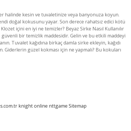
ler halinde kesin ve tuvaletinize veya banyonuza koyun.
endi doğal kokusunu yayar. Son derece rahatsız edici kötü
ozet içini en iyi ne temizler? Beyaz Sirke Nasıl Kullanılır
 güvenli bir temizlik maddesidir. Gelin ve bu etkili maddeyi
llanın. Tuvalet kağıdına birkaç damla sirke ekleyin, kağıdı
. Giderlerin güzel kokması için ne yapmalı? Bu kokuları
is.com.tr
knight online
nttgame
Sitemap