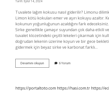
Tarih: Eylül 14, 2024
Tuvalete lağım kokusu nasıl giderilir? Limonu dilim
Limon kötü kokuları emer ve aşırı kokuyu azaltır. K
kokunun yoğunluğunun azaldığını fark edeceksiniz. Kl
Sirke genellikle çamaşır suyundan çok daha etkili ve
tuvalet klozetindeki çeşitli lekeleri çıkarmak için ku
doğrudan lekenin üzerine koyun ve bir gece bekletin
gidermek için beyaz sirke ve karbonat farklı…
Klozet
Devamını okuyun
6 Yorum
Temiz
Kokması
Için
Ne
Yapmalı
https://portaltoto.com
https://hasi.com.tr
https://ec