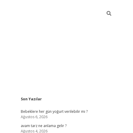
Sidebar
Son Yazılar
ilbet yeni giriş
Bebeklere her gün yoğurt verilebilir mi ?
Ağustos 6, 2026
avam tarz ne anlama gelir ?
Ağustos 4, 2026