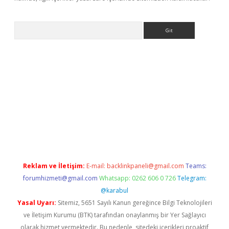
Arama
yeni giriş
betexper.xyz
Reklam ve İletişim:
E-mail:
backlinkpaneli@gmail.com
Teams:
forumhizmeti@gmail.com
Whatsapp: 0262 606 0 726
Telegram:
@karabul
Yasal Uyarı:
Sitemiz, 5651 Sayılı Kanun gereğince Bilgi Teknolojileri
ve İletişim Kurumu (BTK) tarafından onaylanmış bir Yer Sağlayıcı
olarak hizmet vermektedir. Bu nedenle, sitedeki içerikleri proaktif