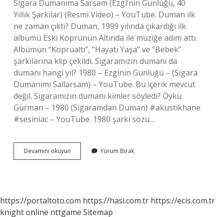
Sigara Dumanıma Sarsam (Ezgi’nin Günlüğü, 40
Yıllık Şarkılar) (Resmi Video) – YouTube. Duman ilk
ne zaman çıktı? Duman, 1999 yılında çıkardığı ilk
albümü Eski Köprünün Altında ile müziğe adım attı.
Albümün “Köprüaltı”, “Hayatı Yaşa” ve “Bebek”
şarkılarına klip çekildi. Sigaramızın dumanı da
dumanı hangi yıl? 1980 – Ezginin Günlüğü – (Sigara
Dumanımı Sallarsam) – YouTube. Bu içerik mevcut
değil. Sigaramızın dumanı kimler söyledi? Öykü
Gürman – 1980 (Sigaramdan Duman) #akustikhane
#sesiniac – YouTube. 1980 şarkı sözü…
Sigaramın
Devamını okuyun
Yorum Bırak
Dumanı
Hangi
Yıl
https://portaltoto.com
https://hasi.com.tr
https://ecis.com.tr
knight online
nttgame
Sitemap