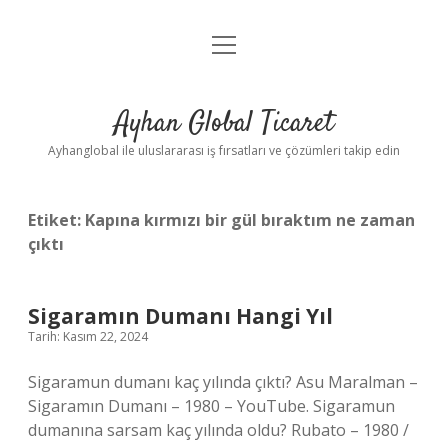
menüyü
Anasayfa
aç
Gizlilik Politikası
Ayhan Global Ticaret
Yasal Uyarı
Ayhanglobal ile uluslararası iş fırsatları ve çözümleri takip edin
Etiket:
Kapına kırmızı bir gül bıraktım ne zaman
çıktı
Sigaramın Dumanı Hangi Yıl
Tarih: Kasım 22, 2024
Sigaramun dumanı kaç yılında çıktı? Asu Maralman –
Sigaramın Dumanı – 1980 – YouTube. Sigaramun
dumanına sarsam kaç yılında oldu? Rubato – 1980 /