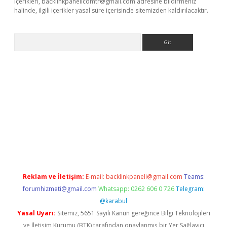
içerikleri,
backlinkpanelicomtr@gmail.com
adresine bildirmeniz
halinde, ilgili içerikler yasal süre içerisinde sitemizden kaldırılacaktır.
Arama
yeni giriş
betexper.xyz
Reklam ve İletişim:
E-mail:
backlinkpaneli@gmail.com
Teams:
forumhizmeti@gmail.com
Whatsapp: 0262 606 0 726
Telegram:
@karabul
Yasal Uyarı:
Sitemiz, 5651 Sayılı Kanun gereğince Bilgi Teknolojileri
ve İletişim Kurumu (BTK) tarafından onaylanmış bir Yer Sağlayıcı