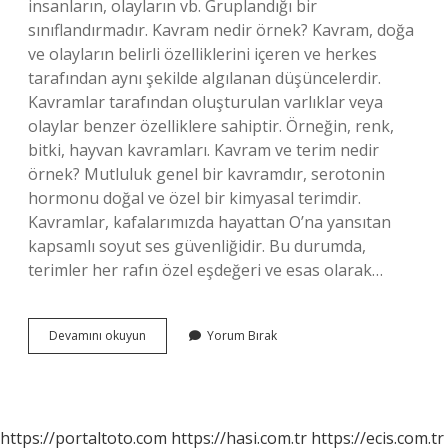
insanların, olayların vb. Gruplandığı bir
sınıflandırmadır. Kavram nedir örnek? Kavram, doğa
ve olayların belirli özelliklerini içeren ve herkes
tarafından aynı şekilde algılanan düşüncelerdir.
Kavramlar tarafından oluşturulan varlıklar veya
olaylar benzer özelliklere sahiptir. Örneğin, renk,
bitki, hayvan kavramları. Kavram ve terim nedir
örnek? Mutluluk genel bir kavramdır, serotonin
hormonu doğal ve özel bir kimyasal terimdir.
Kavramlar, kafalarımızda hayattan O’na yansıtan
kapsamlı soyut ses güvenliğidir. Bu durumda,
terimler her rafın özel eşdeğeri ve esas olarak…
Kavram
Devamını okuyun
Yorum Bırak
Nedir
Felsefe
10
Sınıf
https://portaltoto.com
https://hasi.com.tr
https://ecis.com.tr