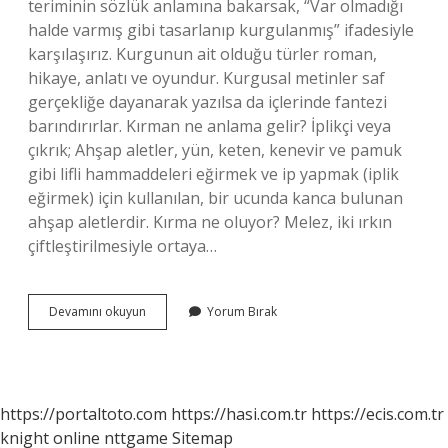
teriminin sözlük anlamına bakarsak, “Var olmadığı
halde varmış gibi tasarlanıp kurgulanmış” ifadesiyle
karşılaşırız. Kurgunun ait olduğu türler roman,
hikaye, anlatı ve oyundur. Kurgusal metinler saf
gerçekliğe dayanarak yazılsa da içlerinde fantezi
barındırırlar. Kırman ne anlama gelir? İplikçi veya
çıkrık; Ahşap aletler, yün, keten, kenevir ve pamuk
gibi lifli hammaddeleri eğirmek ve ip yapmak (iplik
eğirmek) için kullanılan, bir ucunda kanca bulunan
ahşap aletlerdir. Kırma ne oluyor? Melez, iki ırkın
çiftleştirilmesiyle ortaya…
Kırmaç
Devamını okuyun
Yorum Bırak
Ne
Demek
https://portaltoto.com
https://hasi.com.tr
https://ecis.com.tr
knight online
nttgame
Sitemap