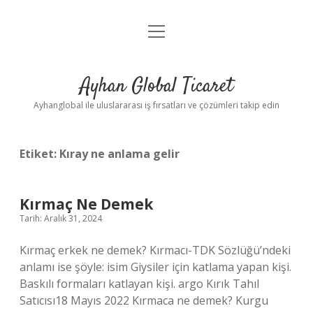
menüyü
Anasayfa
aç
Gizlilik Politikası
Ayhan Global Ticaret
Yasal Uyarı
Ayhanglobal ile uluslararası iş fırsatları ve çözümleri takip edin
Etiket:
Kıray ne anlama gelir
Kırmaç Ne Demek
Tarih: Aralık 31, 2024
Kırmaç erkek ne demek? Kırmacı-TDK Sözlüğü’ndeki
anlamı ise şöyle: isim Giysiler için katlama yapan kişi.
Baskılı formaları katlayan kişi. argo Kırık Tahıl
Satıcısı18 Mayıs 2022 Kırmaca ne demek? Kurgu