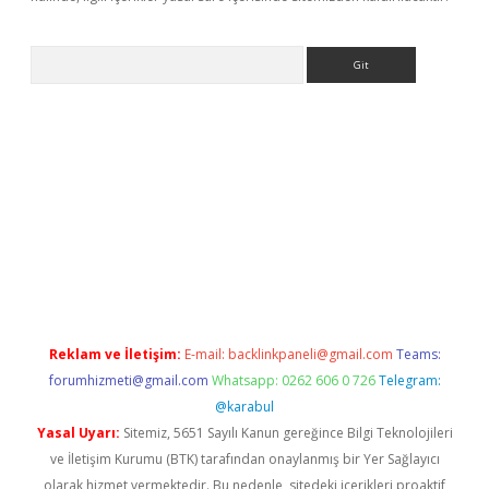
Arama
yeni giriş
betexper.xyz
Reklam ve İletişim:
E-mail:
backlinkpaneli@gmail.com
Teams:
forumhizmeti@gmail.com
Whatsapp: 0262 606 0 726
Telegram:
@karabul
Yasal Uyarı:
Sitemiz, 5651 Sayılı Kanun gereğince Bilgi Teknolojileri
ve İletişim Kurumu (BTK) tarafından onaylanmış bir Yer Sağlayıcı
olarak hizmet vermektedir. Bu nedenle, sitedeki içerikleri proaktif