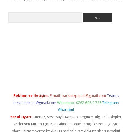
Arama
yeni giriş
betexper.xyz
Reklam ve İletişim:
E-mail:
backlinkpaneli@gmail.com
Teams:
forumhizmeti@gmail.com
Whatsapp: 0262 606 0 726
Telegram:
@karabul
Yasal Uyarı:
Sitemiz, 5651 Sayılı Kanun gereğince Bilgi Teknolojileri
ve İletişim Kurumu (BTK) tarafından onaylanmış bir Yer Sağlayıcı
olarak hizmet vermektedir. Bu nedenle, sitedeki içerikleri proaktif