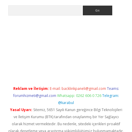
Arama
t yeni giriş
betexper.xyz
Reklam ve İletişim:
E-mail:
backlinkpaneli@gmail.com
Teams:
forumhizmeti@gmail.com
Whatsapp: 0262 606 0 726
Telegram:
@karabul
Yasal Uyarı:
Sitemiz, 5651 Sayılı Kanun gereğince Bilgi Teknolojileri
ve İletişim Kurumu (BTK) tarafından onaylanmış bir Yer Sağlayıcı
olarak hizmet vermektedir. Bu nedenle, sitedeki içerikleri proaktif
olarak denetleme veya araştırma yükümlülüğümüz bulunmamaktadır.