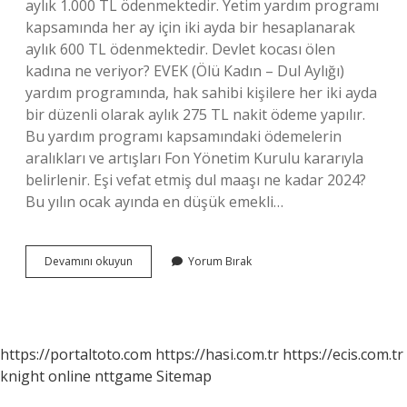
aylık 1.000 TL ödenmektedir. Yetim yardım programı
kapsamında her ay için iki ayda bir hesaplanarak
aylık 600 TL ödenmektedir. Devlet kocası ölen
kadına ne veriyor? EVEK (Ölü Kadın – Dul Aylığı)
yardım programında, hak sahibi kişilere her iki ayda
bir düzenli olarak aylık 275 TL nakit ödeme yapılır.
Bu yardım programı kapsamındaki ödemelerin
aralıkları ve artışları Fon Yönetim Kurulu kararıyla
belirlenir. Eşi vefat etmiş dul maaşı ne kadar 2024?
Bu yılın ocak ayında en düşük emekli…
Kocası
Devamını okuyun
Yorum Bırak
Ölen
Kadınlara
Devlet
Ne
Kadar
https://portaltoto.com
https://hasi.com.tr
https://ecis.com.tr
Para
knight online
nttgame
Sitemap
Veriyor