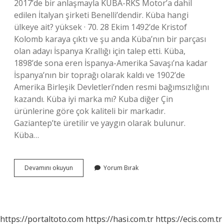
2017’de bir anlaşmayla KUBA-RKS Motor’a dahil
edilen İtalyan şirketi Benelli’dendir. Küba hangi
ülkeye ait? yüksek · 70. 28 Ekim 1492’de Kristof
Kolomb karaya çıktı ve şu anda Küba’nın bir parçası
olan adayı İspanya Krallığı için talep etti. Küba,
1898’de sona eren İspanya-Amerika Savaşı’na kadar
İspanya’nın bir toprağı olarak kaldı ve 1902’de
Amerika Birleşik Devletleri’nden resmi bağımsızlığını
kazandı. Küba iyi marka mı? Kuba diğer Çin
ürünlerine göre çok kaliteli bir markadır.
Gaziantep’te üretilir ve yaygın olarak bulunur.
Küba…
Küba
Devamını okuyun
Yorum Bırak
Hangi
Ülkenin
Malı
https://portaltoto.com
https://hasi.com.tr
https://ecis.com.tr