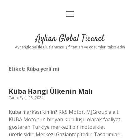
menüyü
Anasayfa
aç
Gizlilik Politikası
Ayhan Global Ticaret
Yasal Uyarı
Ayhanglobal ile uluslararası iş fırsatları ve çözümleri takip edin
Etiket:
Küba yerli mi
Küba Hangi Ülkenin Malı
Tarih: Eylül 23, 2024
Küba markası kimin? RKS Motor, MJGroup’a ait
KUBA Motor’un bir yan kuruluşu olarak faaliyet
gösteren Türkiye merkezli bir motosiklet
üreticisidir. Merkezi Gaziantep’tedir. Tasarımları,