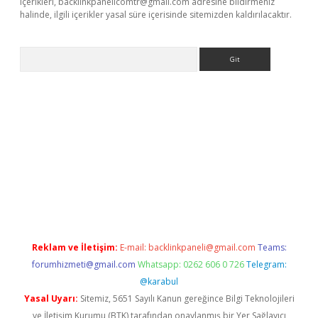
içerikleri,
backlinkpanelicomtr@gmail.com
adresine bildirmeniz
halinde, ilgili içerikler yasal süre içerisinde sitemizden kaldırılacaktır.
Arama
yeni giriş
betexper.xyz
Reklam ve İletişim:
E-mail:
backlinkpaneli@gmail.com
Teams:
forumhizmeti@gmail.com
Whatsapp: 0262 606 0 726
Telegram:
@karabul
Yasal Uyarı:
Sitemiz, 5651 Sayılı Kanun gereğince Bilgi Teknolojileri
ve İletişim Kurumu (BTK) tarafından onaylanmış bir Yer Sağlayıcı