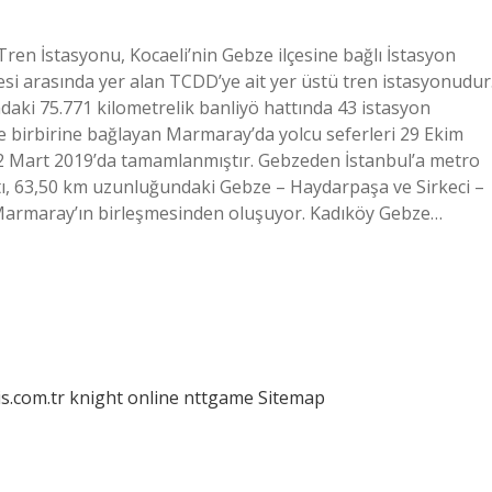
en İstasyonu, Kocaeli’nin Gebze ilçesine bağlı İstasyon
lesi arasında yer alan TCDD’ye ait yer üstü tren istasyonudur
aki 75.771 kilometrelik banliyö hattında 43 istasyon
e birbirine bağlayan Marmaray’da yolcu seferleri 29 Ekim
12 Mart 2019’da tamamlanmıştır. Gebzeden İstanbul’a metro
ı, 63,50 km uzunluğundaki Gebze – Haydarpaşa ve Sirkeci –
i Marmaray’ın birleşmesinden oluşuyor. Kadıköy Gebze…
is.com.tr
knight online
nttgame
Sitemap