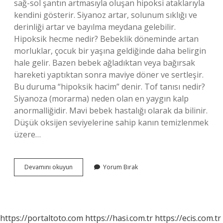
sağ-sol şantın artmasıyla oluşan hipoksi ataklarıyla
kendini gösterir. Siyanoz artar, solunum sıklığı ve
derinliği artar ve bayılma meydana gelebilir.
Hipoksik hecme nedir? Bebeklik döneminde artan
morluklar, çocuk bir yaşına geldiğinde daha belirgin
hale gelir. Bazen bebek ağladıktan veya bağırsak
hareketi yaptıktan sonra maviye döner ve sertleşir.
Bu duruma “hipoksik hacim” denir. Tof tanısı nedir?
Siyanoza (morarma) neden olan en yaygın kalp
anormalliğidir. Mavi bebek hastalığı olarak da bilinir.
Düşük oksijen seviyelerine sahip kanın temizlenmek
üzere…
Hipoksik
Devamını okuyun
Yorum Bırak
Nöbet
Nedir
Tıp
https://portaltoto.com
https://hasi.com.tr
https://ecis.com.tr