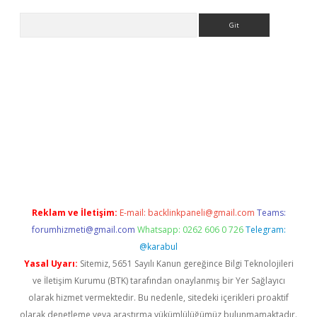
Arama
yeni giriş
betexper.xyz
Reklam ve İletişim:
E-mail:
backlinkpaneli@gmail.com
Teams:
forumhizmeti@gmail.com
Whatsapp: 0262 606 0 726
Telegram:
@karabul
Yasal Uyarı:
Sitemiz, 5651 Sayılı Kanun gereğince Bilgi Teknolojileri
ve İletişim Kurumu (BTK) tarafından onaylanmış bir Yer Sağlayıcı
olarak hizmet vermektedir. Bu nedenle, sitedeki içerikleri proaktif
olarak denetleme veya araştırma yükümlülüğümüz bulunmamaktadır.