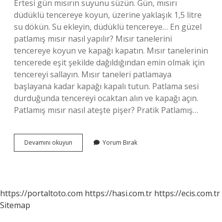
Ertesi gün mısırın suyunu süzün. Gün, mısırı
düdüklü tencereye koyun, üzerine yaklaşık 1,5 litre
su dökün. Su ekleyin, düdüklü tencereye… En güzel
patlamış mısır nasıl yapılır? Mısır tanelerini
tencereye koyun ve kapağı kapatın. Mısır tanelerinin
tencerede eşit şekilde dağıldığından emin olmak için
tencereyi sallayın. Mısır taneleri patlamaya
başlayana kadar kapağı kapalı tutun. Patlama sesi
durduğunda tencereyi ocaktan alın ve kapağı açın.
Patlamış mısır nasıl ateşte pişer? Pratik Patlamış…
Patlamış
Devamını okuyun
Yorum Bırak
Mısır
Nasıl
Kaynatılır
https://portaltoto.com
https://hasi.com.tr
https://ecis.com.tr
Sitemap