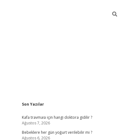
Sidebar
Son Yazılar
ilbet yeni giriş
Kafa travması için hangi doktora gidilir ?
Ağustos 7, 2026
Bebeklere her gün yoğurt verilebilir mi ?
Ağustos 6, 2026