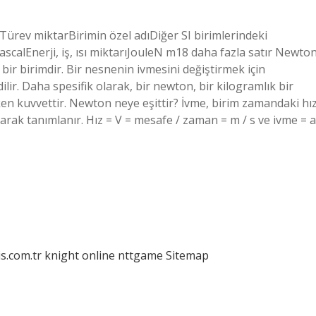
Türev miktarBirimin özel adıDiğer SI birimlerindeki
alEnerji, iş, ısı miktarıJouleN m18 daha fazla satır Newto
bir birimdir. Bir nesnenin ivmesini değiştirmek için
ir. Daha spesifik olarak, bir newton, bir kilogramlık bir
en kuvvettir. Newton neye eşittir? İvme, birim zamandaki hı
arak tanımlanır. Hız = V = mesafe / zaman = m / s ve ivme = a
is.com.tr
knight online
nttgame
Sitemap