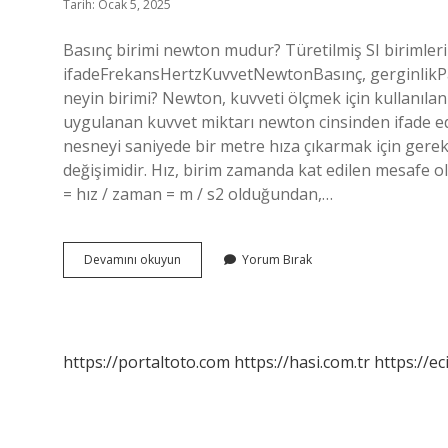
Tarih: Ocak 5, 2025
Basınç birimi newton mudur? Türetilmiş SI birimleri
ifadeFrekansHertzKuvvetNewtonBasınç, gerginlikPasc
neyin birimi? Newton, kuvveti ölçmek için kullanılan 
uygulanan kuvvet miktarı newton cinsinden ifade edil
nesneyi saniyede bir metre hıza çıkarmak için gerek
değişimidir. Hız, birim zamanda kat edilen mesafe ol
= hız / zaman = m / s2 olduğundan,…
Newton
Devamını okuyun
Yorum Bırak
Basınç
Birimi
Midir
https://portaltoto.com
https://hasi.com.tr
https://ec