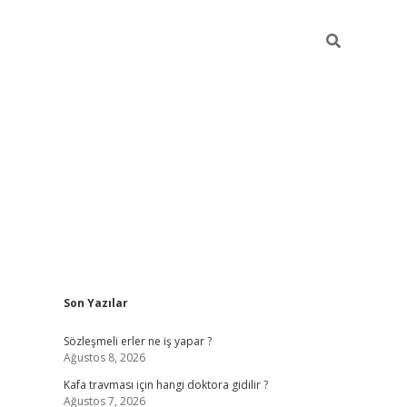
Sidebar
Son Yazılar
ilbet yeni giriş
Sözleşmeli erler ne iş yapar ?
Ağustos 8, 2026
Kafa travması için hangi doktora gidilir ?
Ağustos 7, 2026