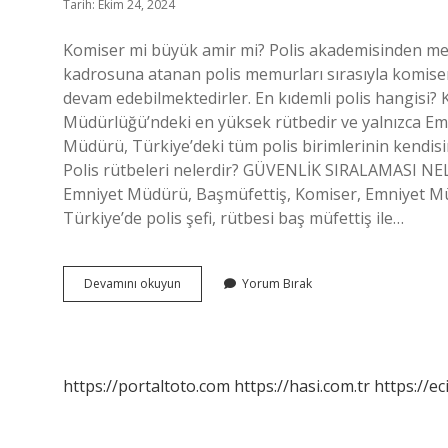
Tarih: Ekim 24, 2024
Komiser mi büyük amir mi? Polis akademisinden mez
kadrosuna atanan polis memurları sırasıyla komis
devam edebilmektedirler. En kıdemli polis hangisi? 
Müdürlüğü’ndeki en yüksek rütbedir ve yalnızca Em
Müdürü, Türkiye’deki tüm polis birimlerinin kendisin
Polis rütbeleri nelerdir? GÜVENLİK SIRALAMASI NE
Emniyet Müdürü, Başmüfettiş, Komiser, Emniyet Müd
Türkiye’de polis şefi, rütbesi baş müfettiş ile…
Amir
Devamını okuyun
Yorum Bırak
Mi
Daha
Üstün
Komiser
Mi
https://portaltoto.com
https://hasi.com.tr
https://ec