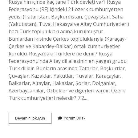
Rusya’nın içinde kaç tane Türk devleti var? Rusya
Federasyonu (RF) içindeki 21 özerk cumhuriyetten
yedisi (Tataristan, Başkurdistan, Çuvaşistan, Saha
(Yakutistan), Tuva, Hakasya ve Altay Cumhuriyetleri)
bazı Türk toplulukları adına kurulmuştur.
Bunlardan ikisinde Çerkes topluluklarıyla (Karaçay-
Çerkes ve Kabardey-Balkar) ortak cumhuriyetler
kuruldu. Rusya’daki Türklere ne denir? Rusya
Federasyonu’nda Altay dil ailesinin en yaygın grubu
Türk dilidir. Bunların arasında Tatarlar, Başkurtlar,
Çuvaşlar, Kazaklar, Yakutlar, Tuvalar, Karaçaylar,
Balkarlar, Altaylar, Hakaslar, Şorlar, Dolganlar,
Azerbaycanlılar, Özbekler ve diğerleri vardır. Özerk
Türk cumhuriyetleri nelerdir? 7.2.…
Rusyada
Devamını okuyun
Yorum Bırak
En
Çok
Türk