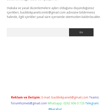
Hukuka ve yasal düzenlemelere aykırı olduğunu düşündüğünüz
içerikleri,
backlinkpanelicomtr@gmail.com
adresine bildirmeniz
halinde, ilgili içerikler yasal süre içerisinde sitemizden kaldırılacaktır.
Arama
 yeni giriş
betexper.xyz
Reklam ve İletişim:
E-mail:
backlinkpaneli@gmail.com
Teams:
forumhizmeti@gmail.com
Whatsapp: 0262 606 0 726
Telegram:
@karabul