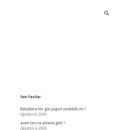
Sidebar
Son Yazılar
ilbet yeni giriş
betexper.
Bebeklere her gün yoğurt verilebilir mi ?
Ağustos 6, 2026
avam tarz ne anlama gelir ?
Ağustos 4, 2026