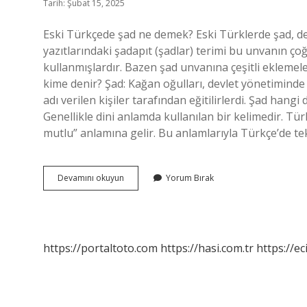
Tarih: Şubat 15, 2025
Eski Türkçede şad ne demek? Eski Türklerde şad, d
yazıtlarındaki şadapıt (şadlar) terimi bu unvanın çoğu
kullanmışlardır. Bazen şad unvanına çeşitli eklemele
kime denir? Şad: Kağan oğulları, devlet yönetiminde
adı verilen kişiler tarafından eğitilirlerdi. Şad hang
Genellikle dini anlamda kullanılan bir kelimedir. Tü
mutlu” anlamına gelir. Bu anlamlarıyla Türkçe’de tek
Şad
Devamını okuyun
Yorum Bırak
Ne
Demek
Eski
Türkçe
https://portaltoto.com
https://hasi.com.tr
https://ec