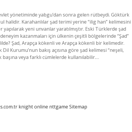
evlet yönetiminde yabgu’dan sonra gelen rütbeydi. Göktürk
l halidir. Karahanlılar şad terimi yerine “ilig han” kelimesini
r yapılarak yeni unvanlar yaratılmıştır. Eski Türklerde şad
 deneyim kazanmaları için ülkenin çeşitli bölgelerinde “Şad”
i dilde? Şad, Arapça kökenli ve Arapça kökenli bir kelimedir.
rk Dil Kurumu’nun bakış açısına göre şad kelimesi “neşeli,
 başına veya farklı cümlelerde kullanılabilir.…
is.com.tr
knight online
nttgame
Sitemap