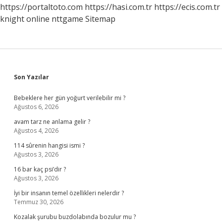
Yapılır
https://portaltoto.com
https://hasi.com.tr
https://ecis.com.tr
knight online
nttgame
Sitemap
Sidebar
Son Yazılar
Bebeklere her gün yoğurt verilebilir mi ?
Ağustos 6, 2026
avam tarz ne anlama gelir ?
Ağustos 4, 2026
114 sûrenin hangisi ismi ?
Ağustos 3, 2026
16 bar kaç psi’dir ?
Ağustos 3, 2026
İyi bir insanın temel özellikleri nelerdir ?
Temmuz 30, 2026
Kozalak şurubu buzdolabında bozulur mu ?