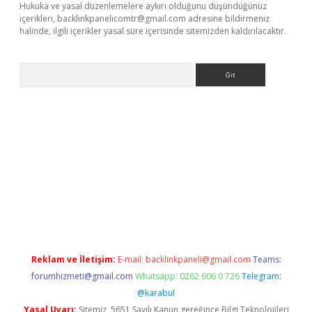
Hukuka ve yasal düzenlemelere aykırı olduğunu düşündüğünüz
içerikleri,
backlinkpanelicomtr@gmail.com
adresine bildirmeniz
halinde, ilgili içerikler yasal süre içerisinde sitemizden kaldırılacaktır.
Arama
yeni giriş
betexper.xyz
Reklam ve İletişim:
E-mail:
backlinkpaneli@gmail.com
Teams:
forumhizmeti@gmail.com
Whatsapp: 0262 606 0 726
Telegram:
@karabul
Yasal Uyarı:
Sitemiz, 5651 Sayılı Kanun gereğince Bilgi Teknolojileri