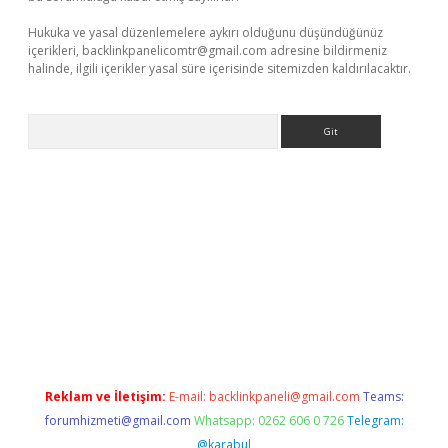
Hukuka ve yasal düzenlemelere aykırı olduğunu düşündüğünüz
içerikleri,
backlinkpanelicomtr@gmail.com
adresine bildirmeniz
halinde, ilgili içerikler yasal süre içerisinde sitemizden kaldırılacaktır.
Arama
yeni giriş
betexper.xyz
Reklam ve İletişim:
E-mail:
backlinkpaneli@gmail.com
Teams:
forumhizmeti@gmail.com
Whatsapp: 0262 606 0 726
Telegram:
@karabul