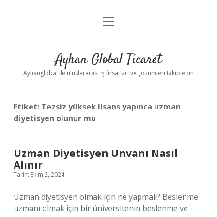
menüyü
Anasayfa
aç
Gizlilik Politikası
Ayhan Global Ticaret
Yasal Uyarı
Ayhanglobal ile uluslararası iş fırsatları ve çözümleri takip edin
Etiket:
Tezsiz yüksek lisans yapınca uzman
diyetisyen olunur mu
Uzman Diyetisyen Unvanı Nasıl
Alınır
Tarih: Ekim 2, 2024
Uzman diyetisyen olmak için ne yapmalı? Beslenme
uzmanı olmak için bir üniversitenin beslenme ve