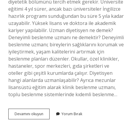
diyetetik bölümünü tercih etmek gerekir. Üniversite
eğitimi 4 yıl sürer, ancak bazı üniversiteler İngilizce
hazırlık programı sunduğundan bu süre 5 yıla kadar
uzayabilir. Yüksek lisans ve doktora ile akademik
kariyer yapılabilir. Uzman diyetisyen ne demek?
Deneyimli beslenme uzmanı ne demektir? Deneyimli
beslenme uzmanı; bireylerin sağlıklarını korumak ve
iyileştirmek, yaşam kalitelerini artırmak için
beslenme planları düzenler. Okullar, özel klinikler,
hastaneler, spor merkezleri, gıda şirketleri ve
oteller gibi çeşitli kurumlarda çalışır. Diyetisyen
hangi alanlarda uzmanlaşabilir? Ayrıca mezunlar
lisansüstü eğitim alarak klinik beslenme uzmanı,
toplu beslenme sistemlerinde kıdemli beslenme…
Uzman
Devamını okuyun
Yorum Bırak
Diyetisyen
Unvanı
Nasıl