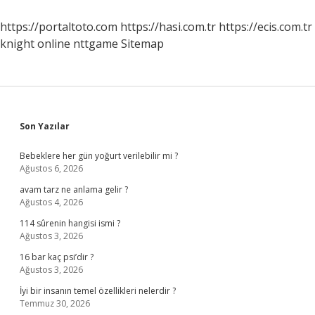
Alınır
https://portaltoto.com
https://hasi.com.tr
https://ecis.com.tr
knight online
nttgame
Sitemap
Sidebar
Son Yazılar
Bebeklere her gün yoğurt verilebilir mi ?
Ağustos 6, 2026
avam tarz ne anlama gelir ?
Ağustos 4, 2026
114 sûrenin hangisi ismi ?
Ağustos 3, 2026
16 bar kaç psi’dir ?
Ağustos 3, 2026
İyi bir insanın temel özellikleri nelerdir ?
Temmuz 30, 2026