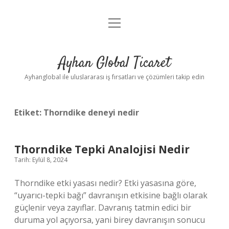
menüyü
Anasayfa
aç
Gizlilik Politikası
Ayhan Global Ticaret
Yasal Uyarı
Ayhanglobal ile uluslararası iş fırsatları ve çözümleri takip edin
Etiket:
Thorndike deneyi nedir
Thorndike Tepki Analojisi Nedir
Tarih: Eylül 8, 2024
Thorndike etki yasası nedir? Etki yasasına göre,
“uyarıcı-tepki bağı” davranışın etkisine bağlı olarak
güçlenir veya zayıflar. Davranış tatmin edici bir
duruma yol açıyorsa, yani birey davranışın sonucu