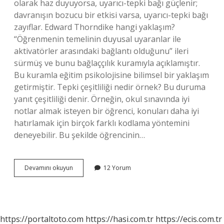
olarak haz duyuyorsa, uyarıcı-tepki bağı güçlenir;
davranışın bozucu bir etkisi varsa, uyarıcı-tepki bağı
zayıflar. Edward Thorndike hangi yaklaşım?
“Öğrenmenin temelinin duyusal uyaranlar ile
aktivatörler arasındaki bağlantı olduğunu” ileri
sürmüş ve bunu bağlaççılık kuramıyla açıklamıştır.
Bu kuramla eğitim psikolojisine bilimsel bir yaklaşım
getirmiştir. Tepki çeşitliliği nedir örnek? Bu duruma
yanıt çeşitliliği denir. Örneğin, okul sınavında iyi
notlar almak isteyen bir öğrenci, konuları daha iyi
hatırlamak için birçok farklı kodlama yöntemini
deneyebilir. Bu şekilde öğrencinin…
Thorndike
Devamını okuyun
12 Yorum
Tepki
Analojisi
Nedir
https://portaltoto.com
https://hasi.com.tr
https://ecis.com.tr