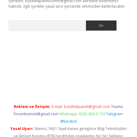
içerikleri,
backlinkpanelicomtr@gmail.com
adresine bildirmeniz
halinde, ilgili içerikler yasal süre içerisinde sitemizden kaldırılacaktır.
Arama
yeni giriş
betexper.xyz
Reklam ve İletişim:
E-mail:
backlinkpaneli@gmail.com
Teams:
forumhizmeti@gmail.com
Whatsapp: 0262 606 0 726
Telegram:
@karabul
Yasal Uyarı:
Sitemiz, 5651 Sayılı Kanun gereğince Bilgi Teknolojileri
ve İletişim Kurumu (BTK) tarafından onaylanmış bir Yer Sağlayıcı