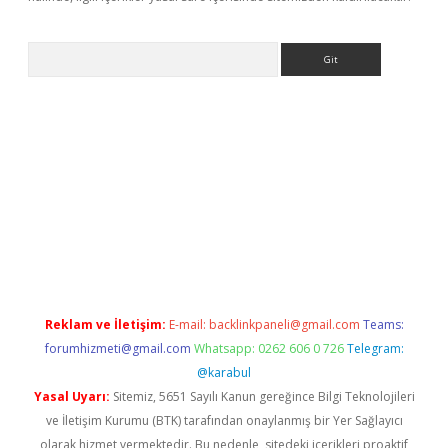
Arama
 yeni giriş
betexper.xyz
Reklam ve İletişim:
E-mail:
backlinkpaneli@gmail.com
Teams:
forumhizmeti@gmail.com
Whatsapp: 0262 606 0 726
Telegram:
@karabul
Yasal Uyarı:
Sitemiz, 5651 Sayılı Kanun gereğince Bilgi Teknolojileri
ve İletişim Kurumu (BTK) tarafından onaylanmış bir Yer Sağlayıcı
olarak hizmet vermektedir. Bu nedenle, sitedeki içerikleri proaktif