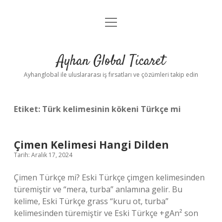
menüyü
Anasayfa
aç
Gizlilik Politikası
Ayhan Global Ticaret
Yasal Uyarı
Ayhanglobal ile uluslararası iş fırsatları ve çözümleri takip edin
Etiket:
Türk kelimesinin kökeni Türkçe mi
Çimen Kelimesi Hangi Dilden
Tarih: Aralık 17, 2024
Çimen Türkçe mi? Eski Türkçe çimgen kelimesinden
türemiştir ve “mera, turba” anlamına gelir. Bu
kelime, Eski Türkçe grass “kuru ot, turba”
kelimesinden türemiştir ve Eski Türkçe +gAn² son