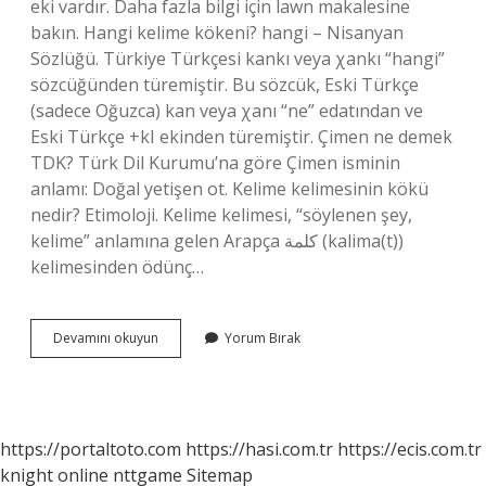
eki vardır. Daha fazla bilgi için lawn makalesine
bakın. Hangi kelime kökeni? hangi – Nisanyan
Sözlüğü. Türkiye Türkçesi kankı veya χankı “hangi”
sözcüğünden türemiştir. Bu sözcük, Eski Türkçe
(sadece Oğuzca) kan veya χanı “ne” edatından ve
Eski Türkçe +kI ekinden türemiştir. Çimen ne demek
TDK? Türk Dil Kurumu’na göre Çimen isminin
anlamı: Doğal yetişen ot. Kelime kelimesinin kökü
nedir? Etimoloji. Kelime kelimesi, “söylenen şey,
kelime” anlamına gelen Arapça كلمة (kalima(t))
kelimesinden ödünç…
Çimen
Devamını okuyun
Yorum Bırak
Kelimesi
Hangi
Dilden
https://portaltoto.com
https://hasi.com.tr
https://ecis.com.tr
knight online
nttgame
Sitemap