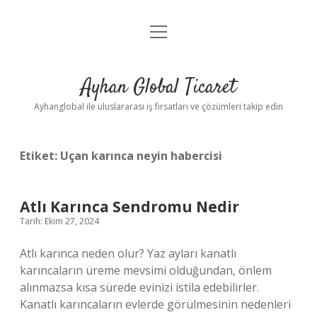
menüyü
Anasayfa
aç
Gizlilik Politikası
Ayhan Global Ticaret
Yasal Uyarı
Ayhanglobal ile uluslararası iş fırsatları ve çözümleri takip edin
Etiket:
Uçan karınca neyin habercisi
Atlı Karınca Sendromu Nedir
Tarih: Ekim 27, 2024
Atlı karınca neden olur? Yaz ayları kanatlı
karıncaların üreme mevsimi olduğundan, önlem
alınmazsa kısa sürede evinizi istila edebilirler.
Kanatlı karıncaların evlerde görülmesinin nedenleri