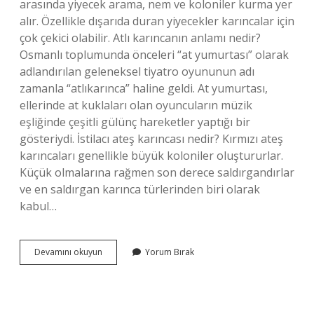
arasında yiyecek arama, nem ve koloniler kurma yer
alır. Özellikle dışarıda duran yiyecekler karıncalar için
çok çekici olabilir. Atlı karıncanın anlamı nedir?
Osmanlı toplumunda önceleri “at yumurtası” olarak
adlandırılan geleneksel tiyatro oyununun adı
zamanla “atlıkarınca” haline geldi. At yumurtası,
ellerinde at kuklaları olan oyuncuların müzik
eşliğinde çeşitli gülünç hareketler yaptığı bir
gösteriydi. İstilacı ateş karıncası nedir? Kırmızı ateş
karıncaları genellikle büyük koloniler oluştururlar.
Küçük olmalarına rağmen son derece saldırgandırlar
ve en saldırgan karınca türlerinden biri olarak
kabul…
Atlı
Devamını okuyun
Yorum Bırak
Karınca
Sendromu
Nedir