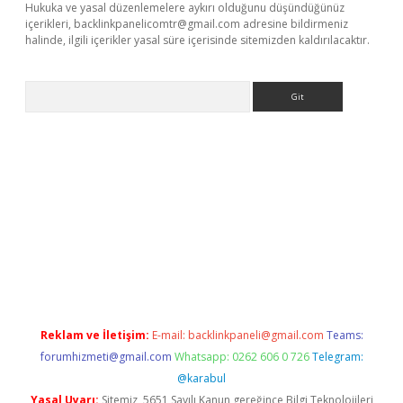
Hukuka ve yasal düzenlemelere aykırı olduğunu düşündüğünüz
içerikleri,
backlinkpanelicomtr@gmail.com
adresine bildirmeniz
halinde, ilgili içerikler yasal süre içerisinde sitemizden kaldırılacaktır.
Arama
yeni giriş
betexper.xyz
Reklam ve İletişim:
E-mail:
backlinkpaneli@gmail.com
Teams:
forumhizmeti@gmail.com
Whatsapp: 0262 606 0 726
Telegram:
@karabul
Yasal Uyarı:
Sitemiz, 5651 Sayılı Kanun gereğince Bilgi Teknolojileri