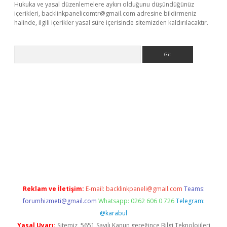
Hukuka ve yasal düzenlemelere aykırı olduğunu düşündüğünüz
içerikleri,
backlinkpanelicomtr@gmail.com
adresine bildirmeniz
halinde, ilgili içerikler yasal süre içerisinde sitemizden kaldırılacaktır.
Arama
 yeni giriş
betexper.xyz
Reklam ve İletişim:
E-mail:
backlinkpaneli@gmail.com
Teams:
forumhizmeti@gmail.com
Whatsapp: 0262 606 0 726
Telegram:
@karabul
Yasal Uyarı:
Sitemiz, 5651 Sayılı Kanun gereğince Bilgi Teknolojileri