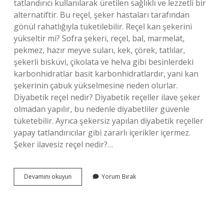
tatlandırıcı kullanılarak üretilen sağlıklı ve lezzetli bir
alternatiftir. Bu reçel, şeker hastaları tarafından
gönül rahatlığıyla tüketilebilir. Reçel kan şekerini
yükseltir mi? Sofra şekeri, reçel, bal, marmelat,
pekmez, hazır meyve suları, kek, çörek, tatlılar,
şekerli bisküvi, çikolata ve helva gibi besinlerdeki
karbonhidratlar basit karbonhidratlardır, yani kan
şekerinin çabuk yükselmesine neden olurlar.
Diyabetik reçel nedir? Diyabetik reçeller ilave şeker
olmadan yapılır, bu nedenle diyabetliler güvenle
tüketebilir. Ayrıca şekersiz yapılan diyabetik reçeller
yapay tatlandırıcılar gibi zararlı içerikler içermez.
Şeker ilavesiz reçel nedir?…
Şeker
Devamını okuyun
Yorum Bırak
Hastaları
Hangi
Reçel
Yiyebilir