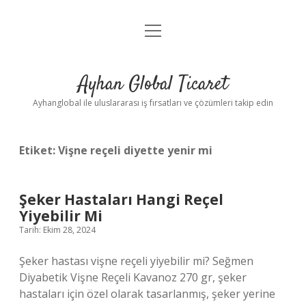
menüyü
Anasayfa
aç
Gizlilik Politikası
Ayhan Global Ticaret
Yasal Uyarı
Ayhanglobal ile uluslararası iş fırsatları ve çözümleri takip edin
Etiket:
Vişne reçeli diyette yenir mi
Şeker Hastaları Hangi Reçel
Yiyebilir Mi
Tarih: Ekim 28, 2024
Şeker hastası vişne reçeli yiyebilir mi? Seğmen
Diyabetik Vişne Reçeli Kavanoz 270 gr, şeker
hastaları için özel olarak tasarlanmış, şeker yerine