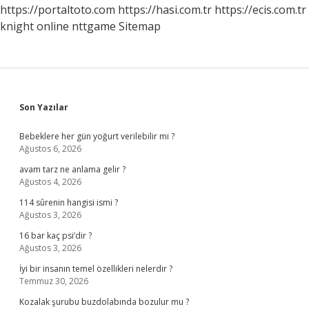
Mi
https://portaltoto.com
https://hasi.com.tr
https://ecis.com.tr
knight online
nttgame
Sitemap
Sidebar
Son Yazılar
Bebeklere her gün yoğurt verilebilir mi ?
Ağustos 6, 2026
avam tarz ne anlama gelir ?
Ağustos 4, 2026
114 sûrenin hangisi ismi ?
Ağustos 3, 2026
16 bar kaç psi’dir ?
Ağustos 3, 2026
İyi bir insanın temel özellikleri nelerdir ?
Temmuz 30, 2026
Kozalak şurubu buzdolabında bozulur mu ?