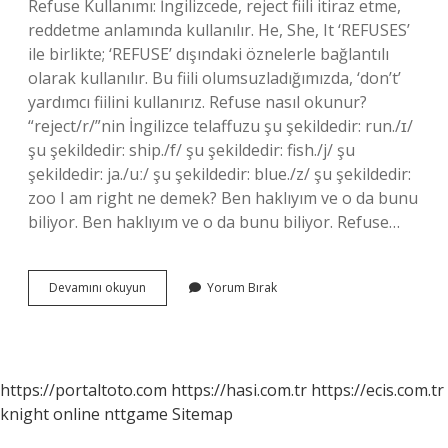
Refuse Kullanımı: İngilizcede, reject fiili itiraz etme,
reddetme anlamında kullanılır. He, She, It ‘REFUSES’
ile birlikte; ‘REFUSE’ dışındaki öznelerle bağlantılı
olarak kullanılır. Bu fiili olumsuzladığımızda, ‘don’t’
yardımcı fiilini kullanırız. Refuse nasıl okunur?
“reject/r/”nin İngilizce telaffuzu şu şekildedir: run./ɪ/
şu şekildedir: ship./f/ şu şekildedir: fish./j/ şu
şekildedir: ja./uː/ şu şekildedir: blue./z/ şu şekildedir:
zoo I am right ne demek? Ben haklıyım ve o da bunu
biliyor. Ben haklıyım ve o da bunu biliyor. Refuse…
I
Devamını okuyun
Yorum Bırak
Refuse
Ne
Demek
https://portaltoto.com
https://hasi.com.tr
https://ecis.com.tr
knight online
nttgame
Sitemap