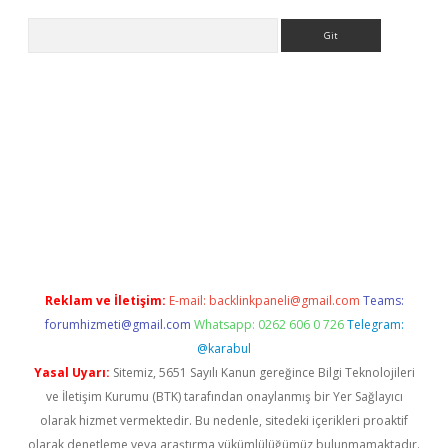
Arama
yeni giriş
betexper.xyz
Reklam ve İletişim:
E-mail:
backlinkpaneli@gmail.com
Teams:
forumhizmeti@gmail.com
Whatsapp: 0262 606 0 726
Telegram:
@karabul
Yasal Uyarı:
Sitemiz, 5651 Sayılı Kanun gereğince Bilgi Teknolojileri
ve İletişim Kurumu (BTK) tarafından onaylanmış bir Yer Sağlayıcı
olarak hizmet vermektedir. Bu nedenle, sitedeki içerikleri proaktif
olarak denetleme veya araştırma yükümlülüğümüz bulunmamaktadır.