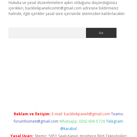
Hukuka ve yasal düzenlemelere aykırı olduğunu düşündüğünüz
içerikleri,
backlinkpanelicomtr@gmail.com
adresine bildirmeniz
halinde, ilgili içerikler yasal süre içerisinde sitemizden kaldırılacaktır.
Arama
 yeni giriş
betexper.xyz
Reklam ve İletişim:
E-mail:
backlinkpaneli@gmail.com
Teams:
forumhizmeti@gmail.com
Whatsapp: 0262 606 0 726
Telegram:
@karabul
Yasal Uyarı:
Sitemiz, 5651 Sayılı Kanun gereğince Bilgi Teknolojileri