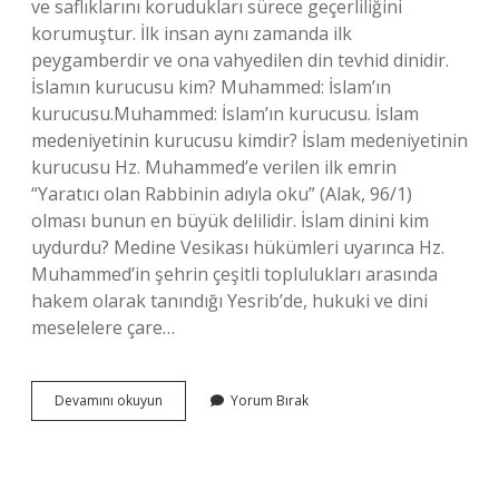
ve saflıklarını korudukları sürece geçerliliğini
korumuştur. İlk insan aynı zamanda ilk
peygamberdir ve ona vahyedilen din tevhid dinidir.
İslamın kurucusu kim? Muhammed: İslam’ın
kurucusu.Muhammed: İslam’ın kurucusu. İslam
medeniyetinin kurucusu kimdir? İslam medeniyetinin
kurucusu Hz. Muhammed’e verilen ilk emrin
“Yaratıcı olan Rabbinin adıyla oku” (Alak, 96/1)
olması bunun en büyük delilidir. İslam dinini kim
uydurdu? Medine Vesikası hükümleri uyarınca Hz.
Muhammed’in şehrin çeşitli toplulukları arasında
hakem olarak tanındığı Yesrib’de, hukuki ve dini
meselelere çare…
Islam
Devamını okuyun
Yorum Bırak
Dininin
Kurucusu
Kimdir