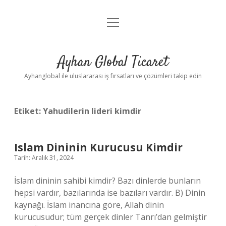
menüyü
Anasayfa
aç
Gizlilik Politikası
Ayhan Global Ticaret
Yasal Uyarı
Ayhanglobal ile uluslararası iş fırsatları ve çözümleri takip edin
Etiket:
Yahudilerin lideri kimdir
Islam Dininin Kurucusu Kimdir
Tarih: Aralık 31, 2024
İslam dininin sahibi kimdir? Bazı dinlerde bunların
hepsi vardır, bazılarında ise bazıları vardır. B) Dinin
kaynağı. İslam inancına göre, Allah dinin
kurucusudur; tüm gerçek dinler Tanrı’dan gelmiştir