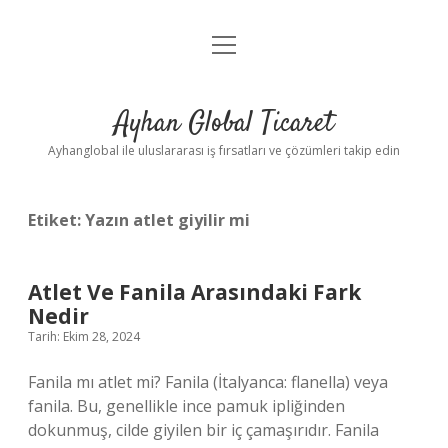
menüyü
Anasayfa
aç
Gizlilik Politikası
Ayhan Global Ticaret
Yasal Uyarı
Ayhanglobal ile uluslararası iş fırsatları ve çözümleri takip edin
Etiket:
Yazın atlet giyilir mi
Atlet Ve Fanila Arasındaki Fark
Nedir
Tarih: Ekim 28, 2024
Fanila mı atlet mi? Fanila (İtalyanca: flanella) veya
fanila. Bu, genellikle ince pamuk ipliğinden
dokunmuş, cilde giyilen bir iç çamaşırıdır. Fanila