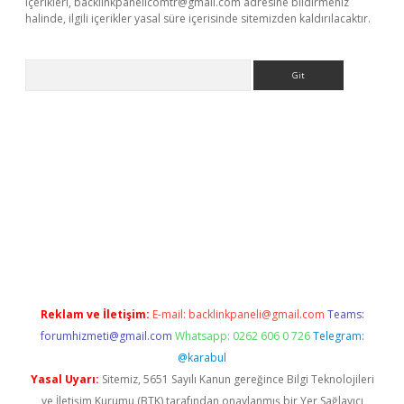
içerikleri,
backlinkpanelicomtr@gmail.com
adresine bildirmeniz
halinde, ilgili içerikler yasal süre içerisinde sitemizden kaldırılacaktır.
Arama
bet yeni giriş
betexper.xyz
Reklam ve İletişim:
E-mail:
backlinkpaneli@gmail.com
Teams:
forumhizmeti@gmail.com
Whatsapp: 0262 606 0 726
Telegram:
@karabul
Yasal Uyarı:
Sitemiz, 5651 Sayılı Kanun gereğince Bilgi Teknolojileri
ve İletişim Kurumu (BTK) tarafından onaylanmış bir Yer Sağlayıcı