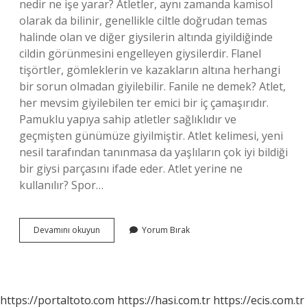
nedir ne işe yarar? Atletler, aynı zamanda kamisol
olarak da bilinir, genellikle ciltle doğrudan temas
halinde olan ve diğer giysilerin altında giyildiğinde
cildin görünmesini engelleyen giysilerdir. Flanel
tişörtler, gömleklerin ve kazakların altına herhangi
bir sorun olmadan giyilebilir. Fanile ne demek? Atlet,
her mevsim giyilebilen ter emici bir iç çamaşırıdır.
Pamuklu yapıya sahip atletler sağlıklıdır ve
geçmişten günümüze giyilmiştir. Atlet kelimesi, yeni
nesil tarafından tanınmasa da yaşlıların çok iyi bildiği
bir giysi parçasını ifade eder. Atlet yerine ne
kullanılır? Spor…
Atlet
Devamını okuyun
Yorum Bırak
Ve
Fanila
Arasındaki
Fark
Nedir
https://portaltoto.com
https://hasi.com.tr
https://ecis.com.tr