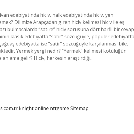
divan edebiyatında hiciv, halk edebiyatında hiciv, yeni
emek? Dilimize Arapçadan giren hiciv kelimesi hiciv ile eş
. Bazı bulmacalarda “satire” hiciv sorusuna dört harfli bir cevap
iminin klasik edebiyatta “satir” sözcüğüyle, popüler edebiyatt
i çağdaş edebiyatta ise “satir” sözcüğüyle karşılanması bile,
tmektedir. Yermek yergi nedir? “Yermek” kelimesi kötülüğün
e anlama gelir? Hiciv, herkesin araştırdığı…
is.com.tr
knight online
nttgame
Sitemap