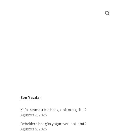
Sidebar
Son Yazılar
ilbet yeni giri
Kafa travması için hangi doktora gidilir ?
Ağustos 7, 2026
Bebeklere her gün yoğurt verilebilir mi ?
Ağustos 6, 2026