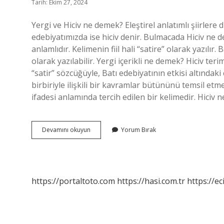
Tarih: Ekim 27, 2024
Yergi ve Hiciv ne demek? Eleştirel anlatımlı şiirlere 
edebiyatımızda ise hiciv denir. Bulmacada Hiciv ne d
anlamlıdır. Kelimenin fiil hali “satire” olarak yazılır
olarak yazılabilir. Yergi içerikli ne demek? Hiciv ter
“satir” sözcüğüyle, Batı edebiyatının etkisi altındak
birbiriyle ilişkili bir kavramlar bütününü temsil e
ifadesi anlamında tercih edilen bir kelimedir. Hiciv n
Bulmacada
Devamını okuyun
Yorum Bırak
Yergi
Hiciv
Ne
Demek
https://portaltoto.com
https://hasi.com.tr
https://ec