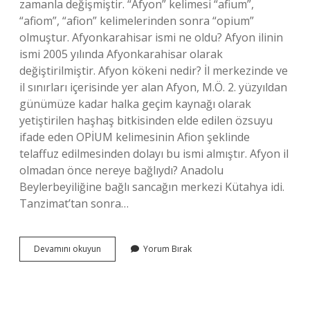
zamanla değişmiştir. “Afyon” kelimesi “afium”,
“afiom”, “afion” kelimelerinden sonra “opium”
olmuştur. Afyonkarahisar ismi ne oldu? Afyon ilinin
ismi 2005 yılında Afyonkarahisar olarak
değiştirilmiştir. Afyon kökeni nedir? İl merkezinde ve
il sınırları içerisinde yer alan Afyon, M.Ö. 2. yüzyıldan
günümüze kadar halka geçim kaynağı olarak
yetiştirilen haşhaş bitkisinden elde edilen özsuyu
ifade eden OPİUM kelimesinin Afion şeklinde
telaffuz edilmesinden dolayı bu ismi almıştır. Afyon il
olmadan önce nereye bağlıydı? Anadolu
Beylerbeyiliğine bağlı sancağın merkezi Kütahya idi.
Tanzimat’tan sonra…
Afyonkarahisarın
Devamını okuyun
Yorum Bırak
Eski
Adı
Nedir