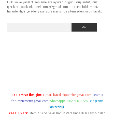
Hukuka ve yasal düzenlemelere aykırı olduğunu düşündüğünüz
içerikleri,
backlinkpanelicomtr@gmail.com
adresine bildirmeniz
halinde, ilgili içerikler yasal süre içerisinde sitemizden kaldırılacaktır.
Arama
yeni giriş
betexper.xyz
Reklam ve İletişim:
E-mail:
backlinkpaneli@gmail.com
Teams:
forumhizmeti@gmail.com
Whatsapp: 0262 606 0 726
Telegram:
@karabul
Yasal Uyarı:
Sitemiz, 5651 Sayılı Kanun gereğince Bilgi Teknolojileri