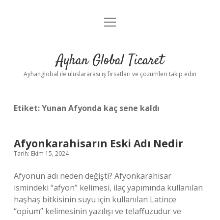
menüyü
Anasayfa
aç
Gizlilik Politikası
Ayhan Global Ticaret
Yasal Uyarı
Ayhanglobal ile uluslararası iş fırsatları ve çözümleri takip edin
Etiket:
Yunan Afyonda kaç sene kaldı
Afyonkarahisarın Eski Adı Nedir
Tarih: Ekim 15, 2024
Afyonun adı neden değişti? Afyonkarahisar
ismindeki “afyon” kelimesi, ilaç yapımında kullanılan
haşhaş bitkisinin suyu için kullanılan Latince
“opium” kelimesinin yazılışı ve telaffuzudur ve