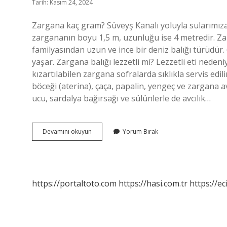
Tarih: Kasım 24, 2024
Zargana kaç gram? Süveyş Kanalı yoluyla sularımıza
zargananın boyu 1,5 m, uzunluğu ise 4 metredir. Z
familyasından uzun ve ince bir deniz balığı türüdür.
yaşar. Zargana balığı lezzetli mi? Lezzetli eti nedeniy
kızartılabilen zargana sofralarda sıklıkla servis ed
böceği (aterina), çaça, papalin, yengeç ve zargana 
ucu, sardalya bağırsağı ve sülünlerle de avcılık…
Kaç
Devamını okuyun
Yorum Bırak
Kilo
Zargana
https://portaltoto.com
https://hasi.com.tr
https://ec