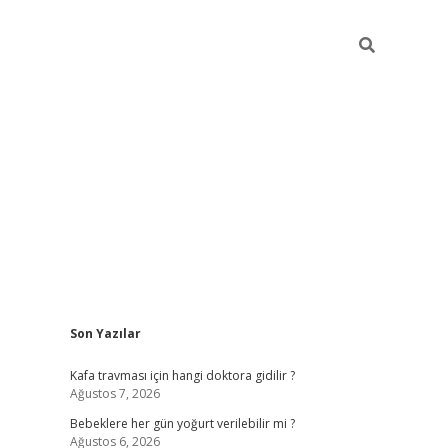
Sidebar
Son Yazılar
ilbet yeni giri
Kafa travması için hangi doktora gidilir ?
Ağustos 7, 2026
Bebeklere her gün yoğurt verilebilir mi ?
Ağustos 6, 2026