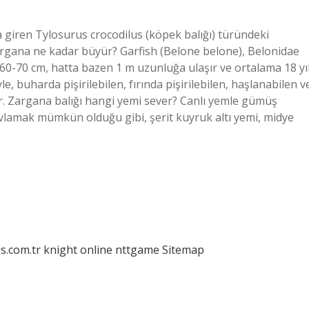
 giren Tylosurus crocodilus (köpek balığı) türündeki
argana ne kadar büyür? Garfish (Belone belone), Belonidae
 60-70 cm, hatta bazen 1 m uzunluğa ulaşır ve ortalama 18 yı
le, buharda pişirilebilen, fırında pişirilebilen, haşlanabilen v
ilir. Zargana balığı hangi yemi sever? Canlı yemle gümüş
avlamak mümkün olduğu gibi, şerit kuyruk altı yemi, midye
is.com.tr
knight online
nttgame
Sitemap